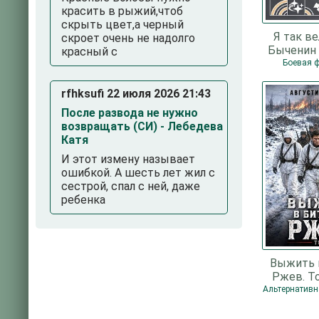
красить в рыжий,чтоб
скрыть цвет,а черный
Я так ве
скроет очень не надолго
Быченин 
красный с
Пав
Боевая 
rfhksufi 22 июля 2026 21:43
После развода не нужно
возвращать (СИ) - Лебедева
Катя
И этот измену называет
ошибкой. А шесть лет жил с
сестрой, спал с ней, даже
ребенка
Выжить 
Ржев. То
Ангелов