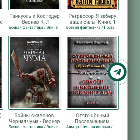
Танкуоль и Костодер
Регрессор: Я заберу
ис
- Вернер К. Л.
ваши силы. Книга 1
(СИ) - Кронос
я фантастика / Эпическая фантастика
Боевая фантастика / Эпическая фантастика
Боевая фантастика / Постапокалипсис / Попаданцы
Александр
)
Войны скавенов.
Отягощённый
Черная чума - Вернер
Послезнанием.
К. Л.
Дилогия (СИ) -
кая фантастика
Боевая фантастика / Эпическая фантастика
Альтернативная история / Боевая фантастика / Попаданцы
Зеленин Сергей