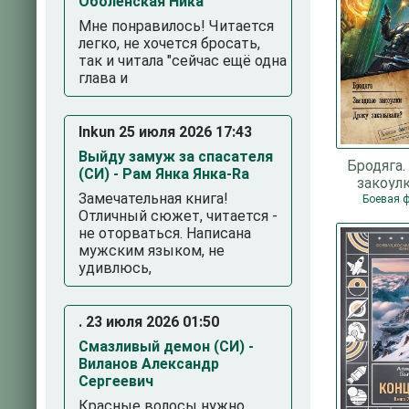
Оболенская Ника
Мне понравилось! Читается
легко, не хочется бросать,
так и читала "сейчас ещё одна
глава и
Inkun 25 июля 2026 17:43
Выйду замуж за спасателя
Бродяга
(СИ) - Рам Янка Янка-Ra
закоул
Замечательная книга!
заказ
Боевая 
Отличный сюжет, читается -
Трофимо
не оторваться. Написана
мужским языком, не
удивлюсь,
. 23 июля 2026 01:50
Смазливый демон (СИ) -
Виланов Александр
Сергеевич
Красные волосы нужно