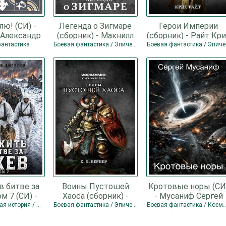
лю! (СИ) -
Легенда о Зигмаре
Герои Империи
Александр
(сборник) - Макнилл
(сборник) - Райт Кр
лович
Грэм
фантастика
Боевая фантастика / Эпическая фантастика
Боева
в битве за
Воины Пустошей
Кротовые норы (СИ
м 7 (СИ) -
Хаоса (сборник) -
- Мусаниф Сергей
 Августин
Вернер К. Л.
Сергеевич
Альтернативная история / Боевая фантастика / Попаданцы
Боевая фантастика / Эпическая фантастика
Боевая фантастика / Космичес