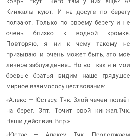
ковры ткут... чего там у них ещё? А!
Кинжалы куют. И на досуге по берегу
ползают. Только по своему берегу и не
очень близко к водной кромке.
Повторяю, я ни к чему такому не
призываю, и, очень может быть, это моё
личное заблуждение... Но вот как я и мои
боевые братья видим наше грядущее
мирное взаимососуществование:
«Алекс — Юстасу. Тчк. Злой чечен ползёт
на берег. Зпт. Точит свой кинжал.Тчк.
Наши действия. Впр.»
«Юстас — Апексу. Тчк. Продолжаем