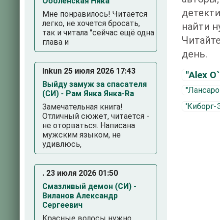
Оболенская Ника
детекти
Мне понравилось! Читается
легко, не хочется бросать,
найти н
так и читала "сейчас ещё одна
Читайте
глава и
день.
Inkun 25 июля 2026 17:43
"Alex O
Выйду замуж за спасателя
"Лансаро
(СИ) - Рам Янка Янка-Ra
'Кибоpг-
Замечательная книга!
Отличный сюжет, читается -
не оторваться. Написана
мужским языком, не
удивлюсь,
. 23 июля 2026 01:50
Смазливый демон (СИ) -
Виланов Александр
Сергеевич
Красные волосы нужно