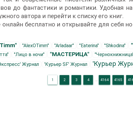
вов до фантастики и романтики. Удобная на
ужного автора и перейти к списку его книг.
 онлайн бесплатно и открывайте для себя н
`Timm"
"AlexOTimm"
"Arladaar"
"Eaterina"
"Shkodina"
"МАСТЕРИЦА"
тта"
"Лицо в ночи"
"Чернокнижница
'Куpьеp Жур
Экспpесс' Журнал
'Куpьеp SF' Журнал
1
2
3
4
...
4164
4165
41