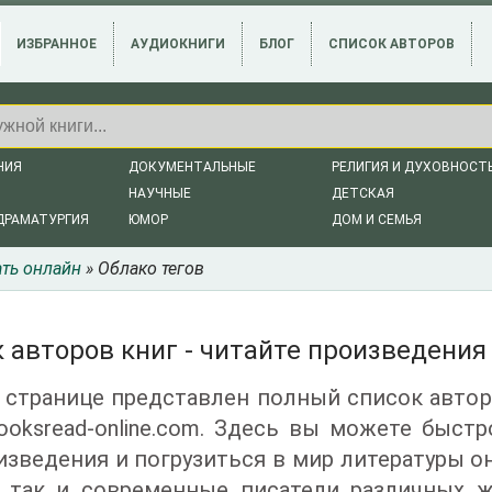
ИЗБРАННОЕ
АУДИОКНИГИ
БЛОГ
СПИСОК АВТОРОВ
НИЯ
ДОКУМЕНТАЛЬНЫЕ
РЕЛИГИЯ И ДУХОВНОСТ
НАУЧНЫЕ
ДЕТСКАЯ
ДРАМАТУРГИЯ
ЮМОР
ДОМ И СЕМЬЯ
ать онлайн
» Облако тегов
 авторов книг - читайте произведени
 странице представлен полный список автор
ooksread-online.com. Здесь вы можете быст
изведения и погрузиться в мир литературы он
, так и современные писатели различных 