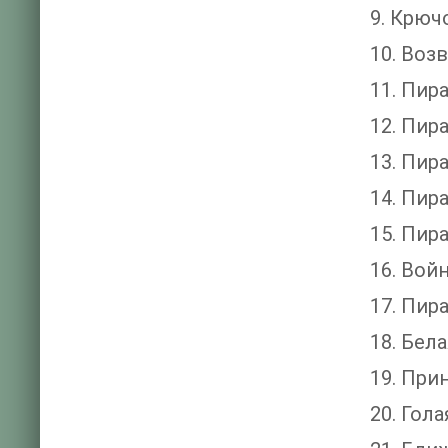
9. Крюч
10. Воз
11. Пир
12. Пир
13. Пир
14. Пир
15. Пир
16. Вой
17. Пир
18. Бел
19. При
20. Гол