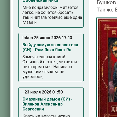
Оболенская Ника
Бушков
Мне понравилось! Читается
Так же 
легко, не хочется бросать,
так и читала "сейчас ещё одна
глава и
Inkun 25 июля 2026 17:43
Выйду замуж за спасателя
(СИ) - Рам Янка Янка-Ra
Замечательная книга!
Отличный сюжет, читается -
не оторваться. Написана
3
4
5
мужским языком, не
удивлюсь,
. 23 июля 2026 01:50
Смазливый демон (СИ) -
Виланов Александр
Сергеевич
Красные волосы нужно