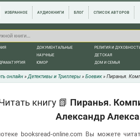
ИЗБРАННОЕ
АУДИОКНИГИ
БЛОГ
СПИСОК АВТОРОВ
НИЯ
ДОКУМЕНТАЛЬНЫЕ
РЕЛИГИЯ И ДУХОВНОСТ
НАУЧНЫЕ
ДЕТСКАЯ
ДРАМАТУРГИЯ
ЮМОР
ДОМ И СЕМЬЯ
ать онлайн
»
Детективы и Триллеры
»
Боевик
» Пиранья. Ком
Читать книгу 📗
Пиранья. Компи
Александр Алекс
отеке booksread-online.com Вы можете чита