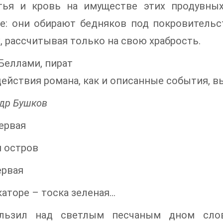
тья и кровь на имуществе этих продувны
е: они обирают бедняков под покровительс
, рассчитывая только на свою храбрость.
Беллами, пират
ействия романа, как и описанные события, в
др Бушков
ервая
 остров
ервая
каторе – тоска зеленая…
льзил над светлым песчаным дном слов