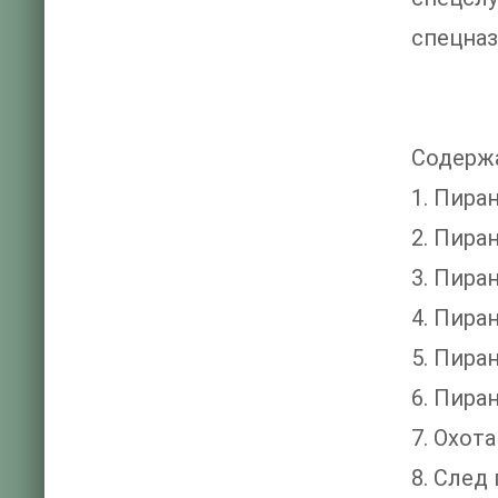
спецназ
Содерж
1. Пира
2. Пира
3. Пира
4. Пира
5. Пира
6. Пира
7. Охот
8. След