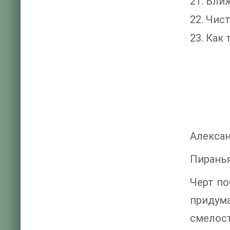
21. Бли
22. Чис
23. Как
Алекса
Пиранья
Черт по
придум
смелос