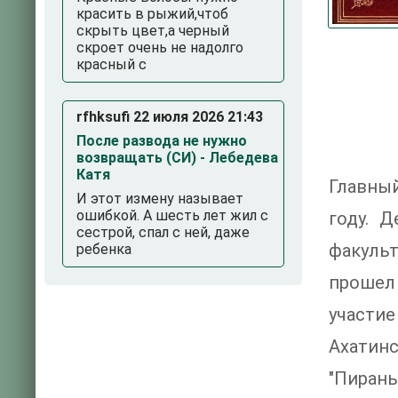
красить в рыжий,чтоб
скрыть цвет,а черный
скроет очень не надолго
красный с
rfhksufi 22 июля 2026 21:43
После развода не нужно
возвращать (СИ) - Лебедева
Катя
Главный
И этот измену называет
ошибкой. А шесть лет жил с
году. 
сестрой, спал с ней, даже
факуль
ребенка
прошел
участие
Ахатин
"Пирань