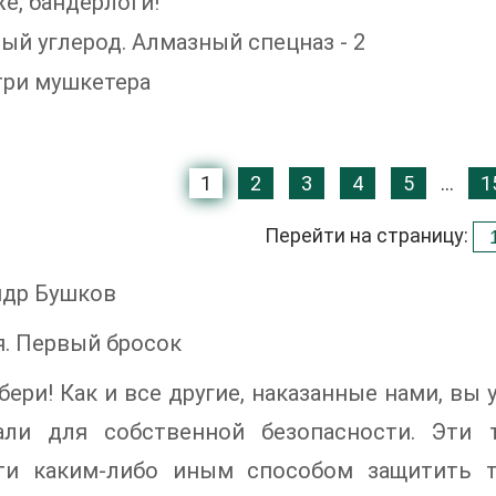
же, бандерлоги!
тый углерод. Алмазный спецназ - 2
 три мушкетера
1
2
3
4
5
...
1
Перейти на страницу:
ндр Бушков
. Первый бросок
бери! Как и все другие, наказанные нами, вы
али для собственной безопасности. Эти
ти каким-либо иным способом защитить т