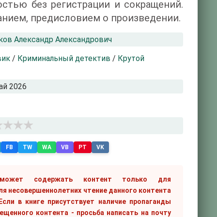
стью без регистрации и сокращений.
анием, предисловием о произведении.
ов Александр Александрович
вик
/
Криминальный детектив
/
Крутой
ай 2026
FB
TW
WA
VB
PT
VK
 может содержать контент только для
ля несовершеннолетних чтение данного контента
сли в книге присутствует наличие пропаганды
рещенного контента - просьба написать на почту