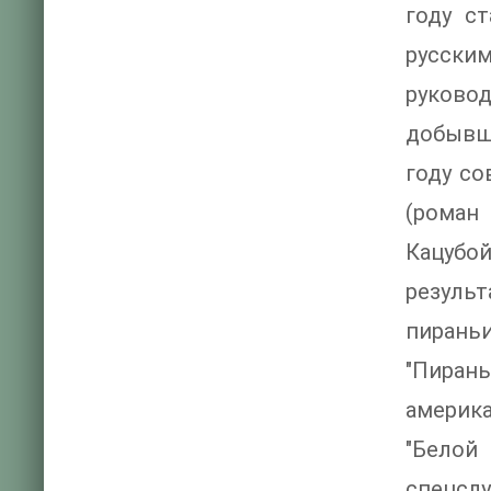
году с
русским
руково
добывше
году с
(роман
Кацубо
результ
пираньи
"Пирань
америка
"Белой
спецслу