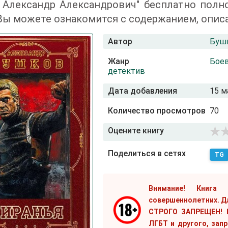
 Александр Александрович" бесплатно полно
Вы можете ознакомится с содержанием, опис
Автор
Бушк
Жанр
Бое
детектив
Дата добавления
15 м
Количество просмотров
70
Оцените книгу
Поделиться в сетях
TG
Внимание! Книга
совершеннолетних. Д
СТРОГО ЗАПРЕЩЕН! Е
ЛГБТ и другого, зап