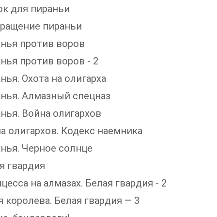
ок для пираньи
вращение пираньи
анья против воров
анья против воров - 2
анья. Охота на олигарха
анья. Алмазный спецназ
анья. Война олигархов
на олигархов. Кодекс наемника
анья. Черное солнце
ая гвардия
нцесса на алмазах. Белая гвардия - 2
ая королева. Белая гвардия — 3