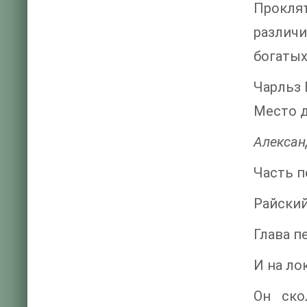
Прокля
различи
богатых
Чарльз 
Место д
Алексан
Часть п
Райский
Глава п
И на ло
Он ско