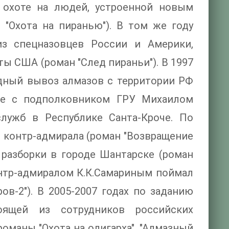
 охоте на людей, устроенной новым
 "Охота на пиранью"). В том же году
из спецназовцев России и Америки,
ы США (роман "След пираньи"). В 1997
дный вывоз алмазов с территории РФ
сте с подполковником ГРУ Михаилом
служб в Республике Санта-Кроче. По
е контр-адмирала (роман "Возвращение
 разборки в городе Шантарске (роман
контр-адмиралом К.К.Самариным поймал
в-2"). В 2005-2007 годах по заданию
тоящей из сотрудников российских
оманы "Охота на олигарха", "Алмазный