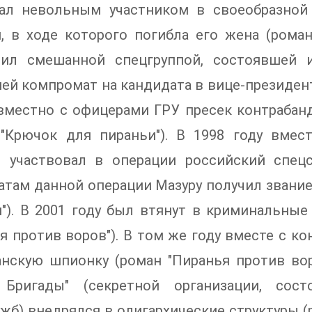
тал невольным участником в своеобразной
, в ходе которого погибла его жена (роман
дил смешанной спецгруппой, состоявшей 
й компромат на кандидата в вице-президент
овместно с офицерами ГРУ пресек контрабан
 "Крючок для пираньи"). В 1998 году вме
й участвовал в операции российский спец
атам данной операции Мазуру получил звани
"). В 2001 году был втянут в криминальные
я против воров"). В том же году вместе с 
нскую шпионку (роман "Пиранья против воро
 Бригады" (секретной организации, сос
жб) внедрялся в олигархические структуры (р