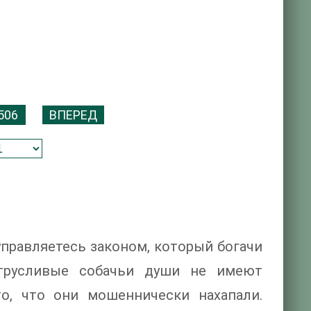
506
ВПЕРЕД
 управляетесь законом, который богачи
 трусливые собачьи души не имеют
о, что они мошеннически нахапали.