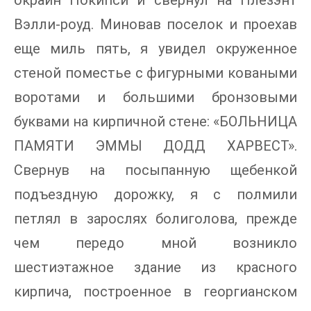
окраин Покипси и свернул на Плезэнт
Вэлли-роуд. Миновав поселок и проехав
еще миль пять, я увидел окруженное
стеной поместье с фигурными коваными
воротами и большими бронзовыми
буквами на кирпичной стене: «БОЛЬНИЦА
ПАМЯТИ ЭММЫ ДОДД ХАРВЕСТ».
Свернув на посыпанную щебенкой
подъездную дорожку, я с полмили
петлял в зарослях болиголова, прежде
чем передо мной возникло
шестиэтажное здание из красного
кирпича, построенное в георгианском