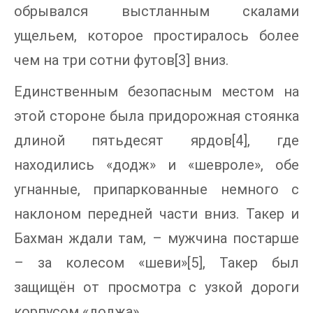
обрывался выстланным скалами
ущельем, которое простиралось более
чем на три сотни футов[3] вниз.
Единственным безопасным местом на
этой стороне была придорожная стоянка
длиной пятьдесят ярдов[4], где
находились «додж» и «шевроле», обе
угнанные, припаркованные немного с
наклоном передней части вниз. Такер и
Бахман ждали там, – мужчина постарше
– за колесом «шеви»[5], Такер был
защищён от просмотра с узкой дороги
корпусом «доджа».