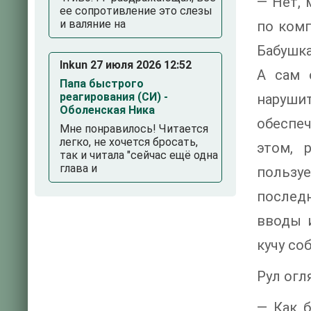
— Нет, 
ее сопротивление это слезы
и валяние на
по комп
Бабушка
Inkun 27 июля 2026 12:52
А сам 
Папа быстрого
реагирования (СИ) -
наруши
Оболенская Ника
обеспеч
Мне понравилось! Читается
легко, не хочется бросать,
этом, 
так и читала "сейчас ещё одна
глава и
пользу
послед
вводы 
кучу со
Рул огл
— Как б