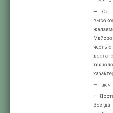
— А что
— Он б
высокоп
желаемо
Майоров
частью
достат
технол
характе
— Так ч
— Дост
Всегда