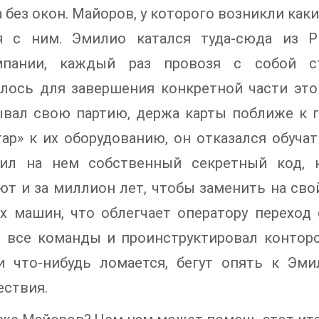
 без окон. Майоров, у которого возникли как
я с ним. Эмилио катался туда-сюда из 
мпании, каждый раз провозя с собой ст
лось для завершения конкретной части это
вал свою партию, держа карты поближе к гр
ар» к их оборудованию, он отказался обуча
вил на нем собственный секретный код, к
ют и за миллион лет, чтобы заменить на сво
х машин, что облегчает оператору переход 
 все команды и проинструктировал конторс
и что-нибудь ломается, бегут опять к Эм
ествия.