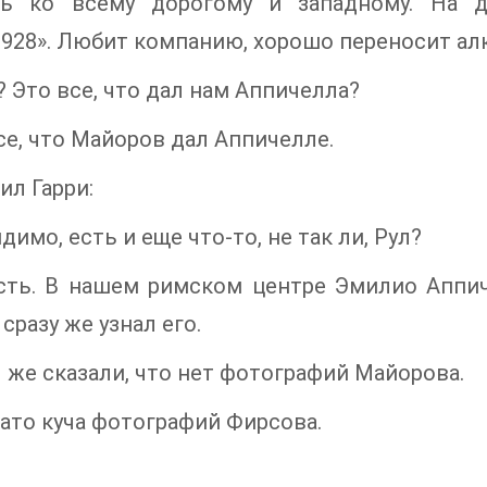
ть ко всему дорогому и западному. На д
928». Любит компанию, хорошо переносит ал
? Это все, что дал нам Аппичелла?
се, что Майоров дал Аппичелле.
ил Гарри:
димо, есть и еще что-то, не так ли, Рул?
есть. В нашем римском центре Эмилио Аппич
сразу же узнал его.
 же сказали, что нет фотографий Майорова.
Зато куча фотографий Фирсова.
.