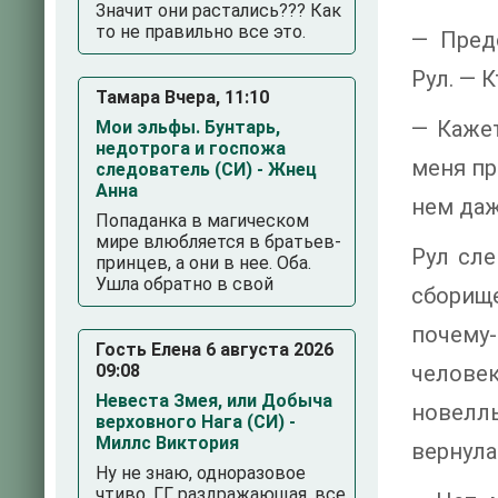
Значит они растались??? Как
то не правильно все это.
— Пред
Рул. — 
Тамара Вчера, 11:10
— Кажет
Мои эльфы. Бунтарь,
недотрога и госпожа
меня пр
следователь (СИ) - Жнец
Анна
нем даж
Попаданка в магическом
мире влюбляется в братьев-
Рул сле
принцев, а они в нее. Оба.
Ушла обратно в свой
сборище
почему
Гость Елена 6 августа 2026
09:08
человек
Невеста Змея, или Добыча
новелл
верховного Нага (СИ) -
Миллс Виктория
вернула
Ну не знаю, одноразовое
чтиво. ГГ раздражающая, все