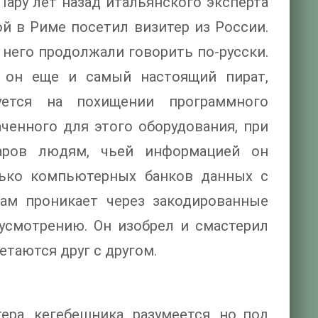
Пару лет назад итальянского эксперта
й в Риме посетил визитер из России.
 него продолжали говорить по-русски.
 он еще и самый настоящий пират,
уется на похищении программного
ченного для этого оборудования, при
раров людям, чьей информацией он
лько компьютерных банков данных с
там проникает через закодированные
усмотрению. Он изобрел и смастерил
етаются друг с другом.
ра, кегебешника, разумеется, но под