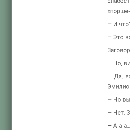
слабос
«порше-
— И что
— Это в
Заговор
— Но, ви
— Да, 
Эмилио 
— Но вы
— Нет. 
— А-а-а..