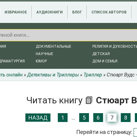
ИЗБРАННОЕ
АУДИОКНИГИ
БЛОГ
СПИСОК АВТОРОВ
НИЯ
ДОКУМЕНТАЛЬНЫЕ
РЕЛИГИЯ И ДУХОВНОСТ
НАУЧНЫЕ
ДЕТСКАЯ
ДРАМАТУРГИЯ
ЮМОР
ДОМ И СЕМЬЯ
ать онлайн
»
Детективы и Триллеры
»
Триллер
» Стюарт Вудс 
Читать книгу 📗
Стюарт В
НАЗАД
1
...
5
6
7
8
Перейти на страницу: