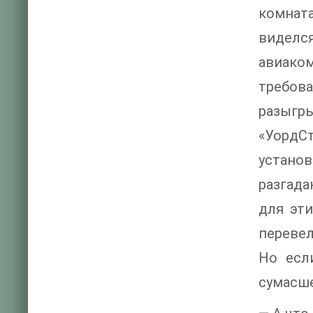
комната
виделс
авиако
требова
разыгры
«УордСт
устано
разгада
для эти
перевел
Но есл
сумасш