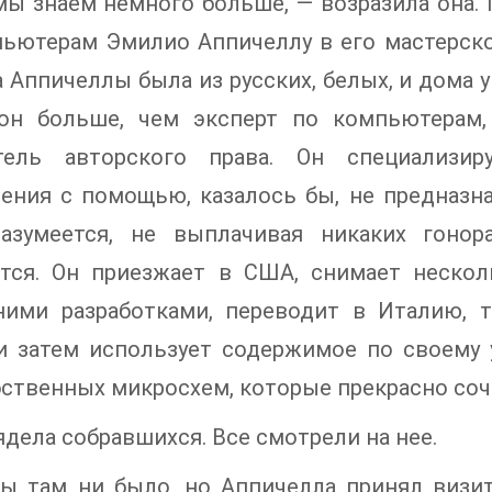
мы знаем немного больше, — возразила она. 
ьютерам Эмилио Аппичеллу в его мастерско
 Аппичеллы была из русских, белых, и дома у
он больше, чем эксперт по компьютерам,
тель авторского права. Он специализир
ения с помощью, казалось бы, не предназна
разумеется, не выплачивая никаких гоно
ется. Он приезжает в США, снимает неско
ними разработками, переводит в Италию, 
и затем использует содержимое по своему 
бственных микросхем, которые прекрасно соч
ядела собравшихся. Все смотрели на нее.
ы там ни было, но Аппичелла принял визите