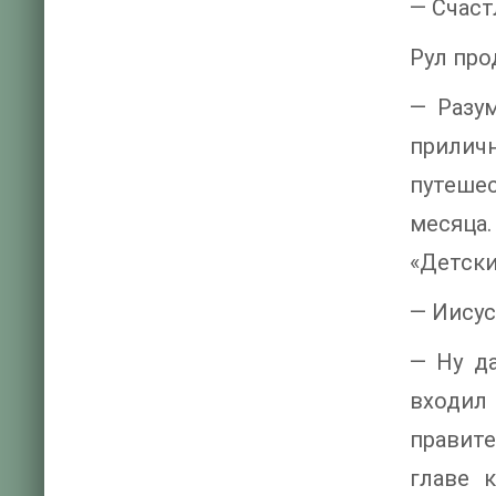
— Счаст
Рул про
— Разум
прилич
путешес
месяца.
«Детски
— Иисус
— Ну да
входил
правите
главе 