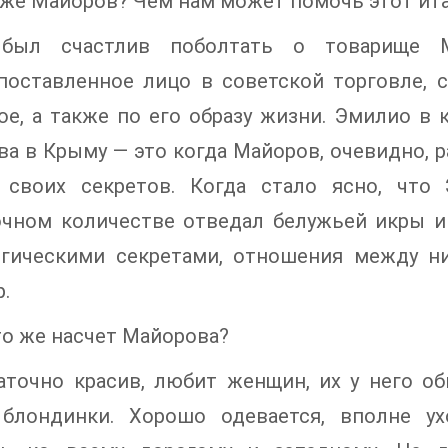
 же Майоров? Чем нам может помочь этот ит
ыл счастлив поболтать о товарище М
оставленное лицо в советской торговле, с
е, а также по его образу жизни. Эмилио в 
а в Крыму — это когда Майоров, очевидно, 
 своих секретов. Когда стало ясно, что
очном количестве отведал белужьей икры и
огическими секретами, отношения между н
р.
то же насчет Майорова?
аточно красив, любит женщин, их у него об
 блондинки. Хорошо одевается, вполне у