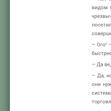
видом т
чрезвыч
посети
соверше
— Ого! 
быстрее
— Да ве
— Да, н
они ну
систем
торговл