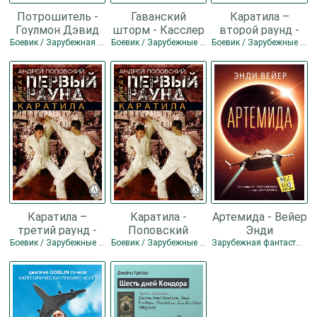
Потрошитель -
Гаванский
Каратила –
Гоулмон Дэвид
шторм - Касслер
второй раунд -
Линн
Клайв
Поповский
Боевик / Зарубежная фантастика / Зарубежные боевики
Боевик / Зарубежные боевики / Зарубежные приключения
Боевик / Зарубежные боевики
Андрей
Владимирович
Каратила –
Каратила -
Артемида - Вейер
третий раунд -
Поповский
Энди
Поповский
Андрей
Боевик / Зарубежные боевики
Боевик / Зарубежные боевики
Зарубежная фантастика / Зарубежные боевики / Разная фантастика
Андрей
Владимирович
Владимирович