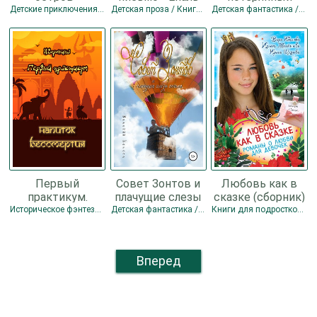
Баллантайн
Варвара
город - Адра
Детские приключения / Зарубежные детские книги / Зарубежные приключения / Прочее / Книги для подростков / Морские приключения
Детская проза / Книги для подростков
Детская фантастика / Детские детективы / Детские приключения / Книги для подростков / Фэнтези
Роберт Майкл
Николаевна
Фред
Первый
Совет Зонтов и
Любовь как в
практикум.
плачущие слезы
сказке (сборник)
Напиток
ангела (СИ) -
- Молчанова
Историческое фэнтези / Книги для подростков / Фэнтези
Детская фантастика / Детская проза / Книги для подростков
Книги для подростков / Прочие любовные романы / Школьные учебники
бессмертия. (СИ)
Козлов Евгений
Ирина
- Воронина Ина
Александрович
Алексеевна
Вперед