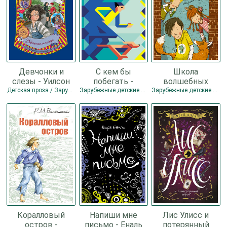
Девчонки и
С кем бы
Школа
слезы - Уилсон
побегать -
волшебных
Жаклин
Гроссман Давид
зверей - Ауэр
Детская проза / Зарубежные детские книги / Книги для подростков
Зарубежные детские книги / Книги для подростков / Современная зарубежная литература
Зарубежные детские книги / Книги для подростков / Сказка
Маргит
Коралловый
Напиши мне
Лис Улисс и
остров -
письмо - Еналь
потерянный