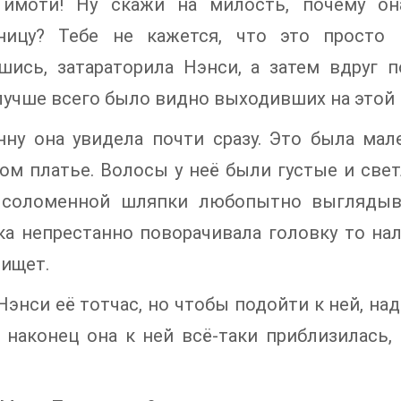
Тимоти! Ну скажи на милость, почему он
ницу? Тебе не кажется, что это просто
шись, затараторила Нэнси, а затем вдруг 
лучше всего было видно выходивших на этой
нну она увидела почти сразу. Это была мал
ом платье. Волосы у неё были густые и све
 соломенной шляпки любопытно выглядыва
 непрестанно поворачивала головку то нале
 ищет.
Нэнси её тотчас, но чтобы подойти к ней, на
 наконец она к ней всё-таки приблизилась,