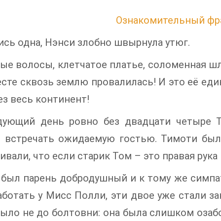
Ознакомительный фр
сь одна, Нэнси злобно швырнула утюг.
ые волосы, клетчатое платье, соломенная шля
есте сквозь землю провалилась! И это её еди
ез весь континент!
дующий день ровно без двадцати четыре 
е встречать ожидаемую гостью. Тимоти был 
ивали, что если старик Том – это правая рука
был парень добродушный и к тому же симпа
аботать у Мисс Полли, эти двое уже стали 
ыло не до болтовни: она была слишком озаб