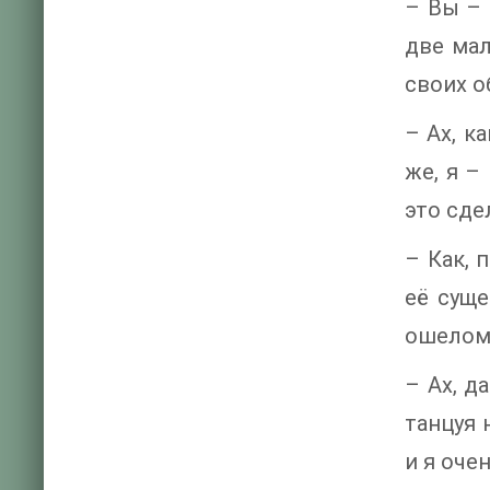
– Вы – 
две мал
своих о
– Ах, к
же, я –
это сде
– Как, 
её суще
ошеломл
– Ах, д
танцуя 
и я очен