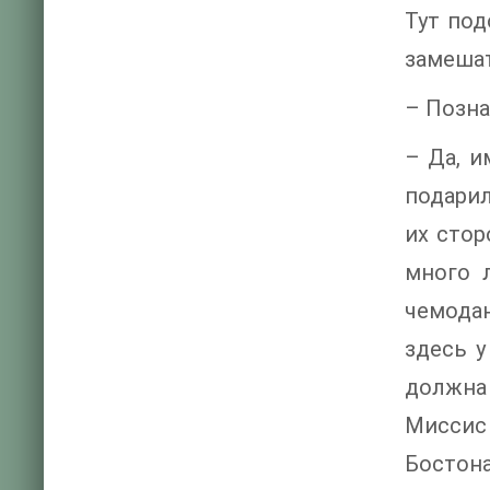
Тут под
замеша
– Позна
– Да, 
подарил
их стор
много 
чемодан
здесь у
должна 
Миссис
Бостона