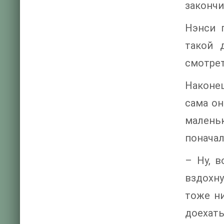
закончи
Нэнси 
такой 
смотрет
Наконец
сама он
малень
поначал
– Ну, в
вздохну
тоже ни
доехать