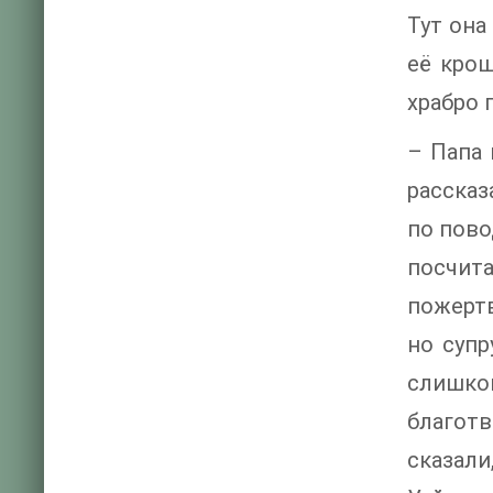
Тут она
её крош
храбро 
– Папа 
рассказ
по пово
посчит
пожертв
но супр
слишком
благот
сказали