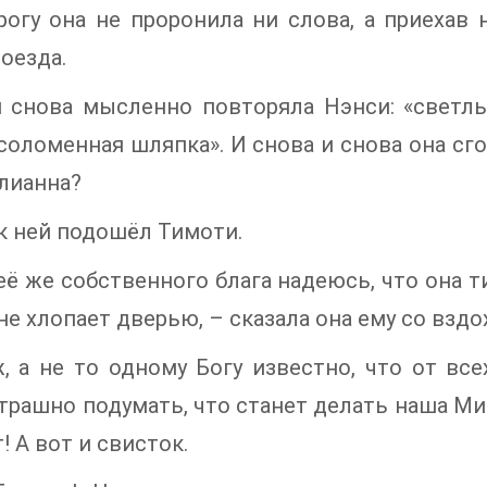
огу она не проронила ни слова, а приехав 
оезда.
и снова мысленно повторяла Нэнси: «светлы
 соломенная шляпка». И снова и снова она сго
лианна?
к ней подошёл Тимоти.
её же собственного блага надеюсь, что она ти
не хлопает дверью, – сказала она ему со вздо
, а не то одному Богу известно, что от вс
Страшно подумать, что станет делать наша М
! А вот и свисток.