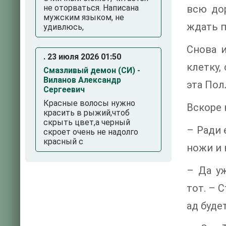
не оторваться. Написана
всю дор
мужским языком, не
ждать п
удивлюсь,
Снова 
. 23 июля 2026 01:50
клетку,
Смазливый демон (СИ) -
Виланов Александр
эта Пол
Сергеевич
Красные волосы нужно
Вскоре 
красить в рыжий,чтоб
скрыть цвет,а черный
– Ради 
скроет очень не надолго
красный с
ножи и 
– Да уж
тот. – 
ад будет