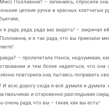
Мисс Поллианна? – запинаясь, спросила она
енькие цепкие ручки в красных клетчатых р
бъятиях.
ак я рада, рада, рада вас видеть! – закричал 
 Поллианна, и я так рада, что вы приехали ме
лаете!
правда? – пролепетала Нэнси, недоумевая, к
ствовании и тем более надеяться, что она 
ённо повторила она, пытаясь поправить сво
а! И всю дорогу сюда я всё думала и думала:
на пальчиках и откровенно разглядывая смущё
ь-очень рада, что вы – такая, как вы есть!