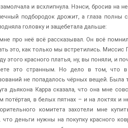
 замолчала и всхлипнула. Нэнси, бросив на н
ечный подбородок дрожит, а глаза полны с
подняла головку и защебетала дальше:
мне про неё всё рассказывал. Он всё помнил
ать это, как только мы встретились. Миссис 
ду этого красного платья, ну, вы поняли, и по
аете это странным. Но дело в том, что 
ований не попадалось чёрных вещей. Была т
уга дьякона Карра сказала, что она мне сов
 потёртая, в белых пятнах – и на локтях и 
ворительного комитета захотели мне купит
, что деньги нужны на покупку красного ковр