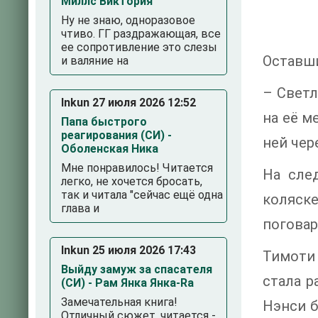
Миллс Виктория
Ну не знаю, одноразовое
чтиво. ГГ раздражающая, все
ее сопротивление это слезы
Оставши
и валяние на
– Светл
Inkun 27 июля 2026 12:52
на её м
Папа быстрого
реагирования (СИ) -
ней чер
Оболенская Ника
Мне понравилось! Читается
На сле
легко, не хочется бросать,
так и читала "сейчас ещё одна
коляск
глава и
поговар
Inkun 25 июля 2026 17:43
Тимоти 
Выйду замуж за спасателя
стала р
(СИ) - Рам Янка Янка-Ra
Замечательная книга!
Нэнси б
Отличный сюжет, читается -