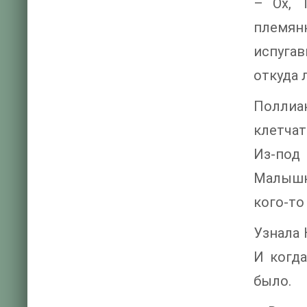
– Ох, 
племян
испугав
откуда 
Поллиа
клетчат
Из-под
Малышка
кого-то
Узнала 
И когда
было.