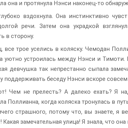
ла она и протянула Нэнси наконец-то обнаруж
глубоко вздохнула. Она инстинктивно чувс
долгой речи. Затем она украдкой взгляну
ь в сторону.
, все трое уселись в коляску. Чемодан Полл
а уютно устроилась между Нэнси и Тимоти. В
кая девчушка так непрестанно сыпала замеч
у поддерживать беседу Нэнси вскоре совсем
от! Чем не прелесть? А далеко ехать? Я н
ла Поллианна, когда коляска тронулась в путь.
чего страшного, потому что, вы знаете, я в
! Какая замечательная улица! Я знала, что он