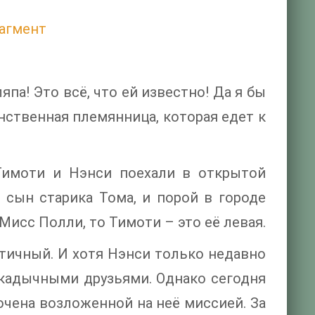
агмент
па! Это всё, что ей известно! Да я бы
нственная племянница, которая едет к
Тимоти и Нэнси поехали в открытой
сын старика Тома, и порой в городе
 Мисс Полли, то Тимоти – это её левая.
тичный. И хотя Нэнси только недавно
закадычными друзьями. Однако сегодня
очена возложенной на неё миссией. За