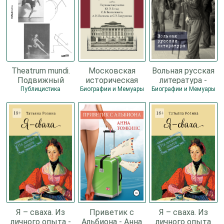
Theatrum mundi.
Московская
Вольная русская
Подвижный
историческая
литература -
лексикон -
школа в первой
Юрий
Публицистика
Биографии и Мемуары
Биографии и Мемуары
Коллектив
половине XX
Владимирович
авторов
века. Научное
Мальцев
творчество Ю.
Я – сваха. Из
Приветик с
Я – сваха. Из
личного опыта -
Альбиона - Анна
личного опыта