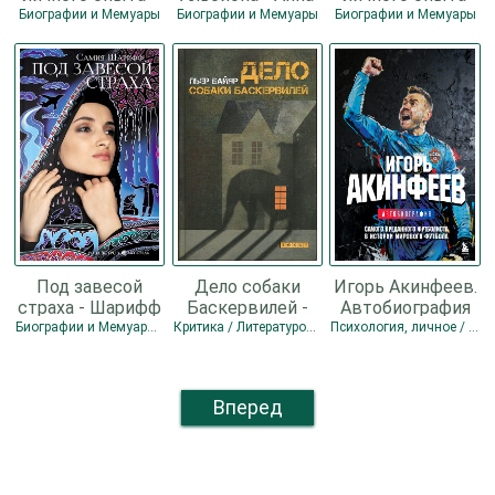
Татьяна
Томкинс
(СИ) - Розина
Биографии и Мемуары
Биографии и Мемуары
Биографии и Мемуары
Александровна
Татьяна
Розина
Под завесой
Дело собаки
Игорь Акинфеев.
страха - Шарифф
Баскервилей -
Автобиография
Самия
Байяр Пьер
самого
Биографии и Мемуары / Современная проза
Критика / Литературоведение
Психология, личное / Биографии и Мемуары
преданного
футболиста в
истории
Вперед
мирового