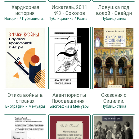
Хардкорная
Искатель, 2011
Ловушка под
история.
№3 - Соколов
водой - Свайди
Апокалиптические
Владимир
Нил
История / Публицистика
Публицистика / Разная фантастика / Детектив / Прочие приключения / Газеты и журналы
Публицистика
моменты от
Николаевич
древности до
наших дней -
Этика войны в
Авантюристы
Сказания о
странах
Просвещения -
Сицилии.
православной
Александр
Подвижники,
Биографии и Мемуары
Биографии и Мемуары
Публицистика
культуры - Петар
Фёдорович
паломники,
Боянич
Строев
путешественники
- Михаил
Григорьевич