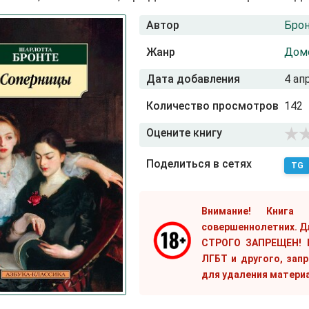
Автор
Брон
Жанр
Домо
Дата добавления
4 ап
Количество просмотров
142
Оцените книгу
Поделиться в сетях
TG
Внимание! Книга
совершеннолетних. Д
СТРОГО ЗАПРЕЩЕН! Е
ЛГБТ и другого, зап
для удаления матери