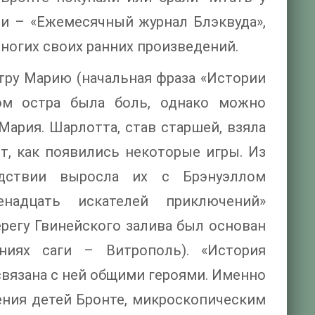
и – «Ежемесячный журнал Блэквуда»,
ногих своих ранних произведений.
тру Марию (начальная фраза «Истории
ом остра была боль, однако можно
Мария. Шарлотта, став старшей, взяла
ет, как появились некоторые игры. Из
дствии выросла их с Брэнуэллом
енадцать искателей приключений»
ерегу Гвинейского залива был основан
ниях саги – Витрополь). «История
связана с ней общими героями. Именно
нения детей Бронте, микроскопическим