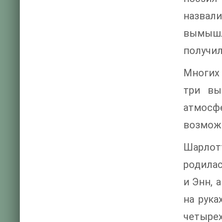
назвал
вымышл
получил
Многих 
три вы
атмосф
возможн
Шарлот
родилас
и Энн, 
на рука
четыре