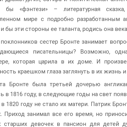
и бы «фэнтези» – литературная сказка
енном мире с подробно разработанным ант
и бы эти стороны ее таланта, родись она век
поклонников сестер Бронте занимает вопрос
дающиеся писательницы? Возможно, одна
ере, которая царила в их доме. И произв
ость краешком глаза заглянуть в их жизнь и 
та Бронте была третьей дочерью англикан
ь в 1816 году, в следующие годы на свет поя
а в 1820 году не стало их матери. Патрик Бр
х. Приход занимал все его время, но прино
х старших девочек в пансион для детей д