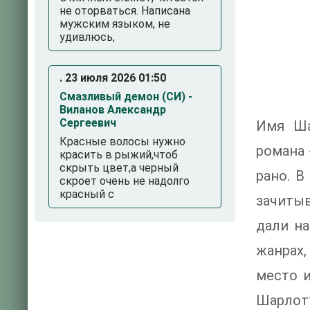
не оторваться. Написана
мужским языком, не
удивлюсь,
. 23 июля 2026 01:50
Смазливый демон (СИ) -
Виланов Александр
Сергеевич
Имя Ша
Красные волосы нужно
романа 
красить в рыжий,чтоб
скрыть цвет,а черный
рано. В
скроет очень не надолго
красный с
зачиты
дали н
жанрах,
место и
Шарлотт