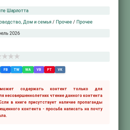
те Шарлотта
водство, Дом и семья
/
Прочее
/
Прочее
рель 2026
FB
TW
WA
VB
PT
VK
 может содержать контент только для
ля несовершеннолетних чтение данного контента
сли в книге присутствует наличие пропаганды
рещенного контента - просьба написать на почту
ала.