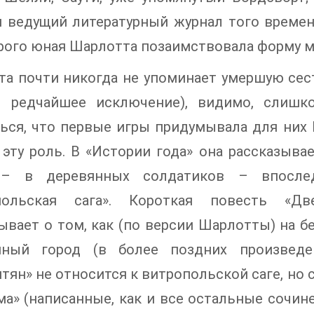
й ведущий литературный журнал того времен
рого юная Шарлотта позаимствовала форму м
а почти никогда не упоминает умершую сес
– редчайшее исключение), видимо, слишк
ься, что первые игры придумывала для них 
 эту роль. В «Истории года» она рассказыва
– в деревянных солдатиков – впосле
польская сага». Короткая повесть «Дв
ывает о том, как (по версии Шарлотты) на б
нный город (в более поздних произведе
тян» не относится к витропольской саге, но 
ма» (написанные, как и все остальные сочи