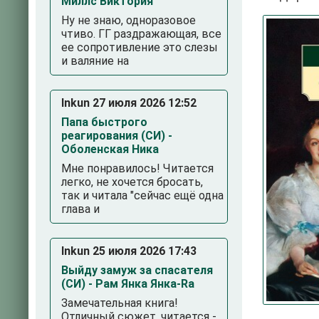
Миллс Виктория
Ну не знаю, одноразовое
чтиво. ГГ раздражающая, все
ее сопротивление это слезы
и валяние на
Inkun 27 июля 2026 12:52
Папа быстрого
реагирования (СИ) -
3
4
5
Оболенская Ника
Мне понравилось! Читается
легко, не хочется бросать,
так и читала "сейчас ещё одна
глава и
Inkun 25 июля 2026 17:43
Выйду замуж за спасателя
(СИ) - Рам Янка Янка-Ra
Замечательная книга!
Отличный сюжет, читается -