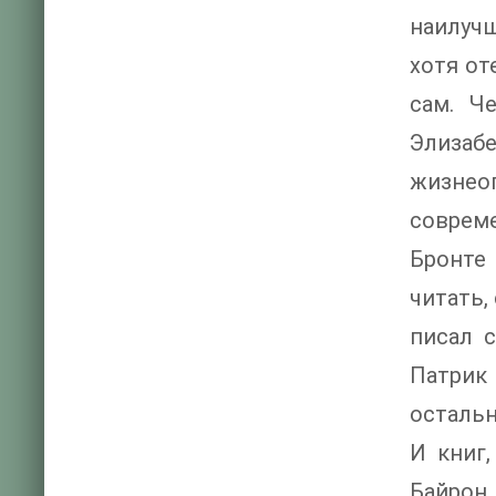
наилучш
хотя от
сам. Ч
Элизаб
жизнеоп
соврем
Бронте
читать,
писал 
Патрик
остальн
И книг,
Байрон,