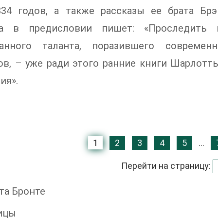
834 годов, а также рассказы ее брата Брэ
а в предисловии пишет: «Проследить 
анного таланта, поразившего совреме
ов, – уже ради этого ранние книги Шарлотт
ия».
1
2
3
4
5
...
Перейти на страницу:
та Бронте
ицы