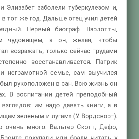
и Элизабет заболели туберкулезом и,
в тот же год. Дальше отец учил детей
рядный. Первый биограф Шарлотты,
ым чудовищем, а он, желая, чтобы
тал возражать; только сейчас трудами
тепенно восстанавливается. Патрик
ки неграмотной семье, сам выучился
 был рукоположен в сан. Всю жизнь он
ах. В воспитании детей преподобный
зглядов: им надо давать книги, а в
щам зеленым и лугам» (У. Вордсворт).
о очень много: Вальтер Скотт, Дефо,
 Бронте покупали или брали читать у