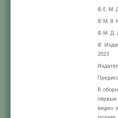
© Е. М.
© М. В.
© М. Д. 
© Издан
2023
Издате
Предис
В сбор
первые
виден л
поэзия 