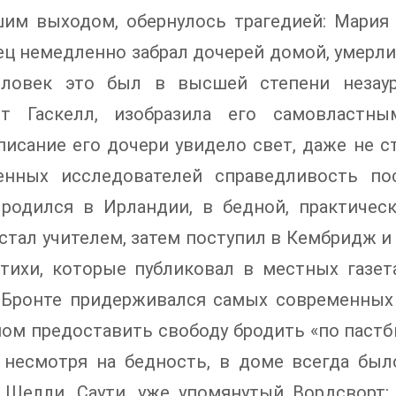
им выходом, обернулось трагедией: Мария 
ец немедленно забрал дочерей домой, умерли 
еловек это был в высшей степени незау
ет Гаскелл, изобразила его самовластн
исание его дочери увидело свет, даже не с
енных исследователей справедливость пос
 родился в Ирландии, в бедной, практичес
 стал учителем, затем поступил в Кембридж и
стихи, которые публиковал в местных газет
 Бронте придерживался самых современных в
ом предоставить свободу бродить «по пастби
 несмотря на бедность, в доме всегда был
 Шелли, Саути, уже упомянутый Вордсворт;