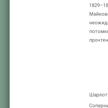
1829–1
Майков
неожид
потомк
прочтен
Шарлот
Соперн