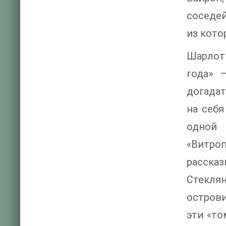
соседе
из кото
Шарлотт
года» 
догадат
на себя
одной 
«Витро
рассказ
Стекля
острови
эти «то