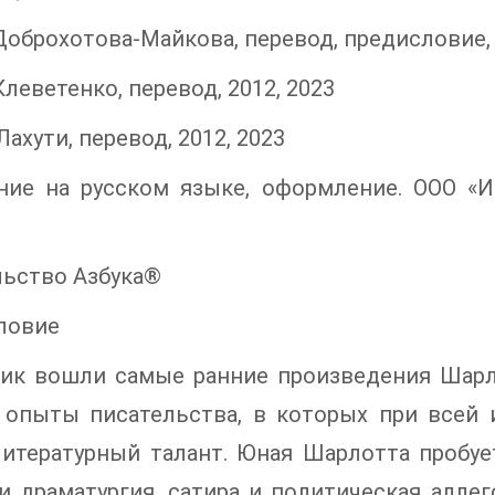
 Доброхотова-Майкова, перевод, предисловие, 
 Клеветенко, перевод, 2012, 2023
Лахути, перевод, 2012, 2023
ие на русском языке, оформление. ООО «Изд
льство Азбука®
ловие
ник вошли самые ранние произведения Шарло
 опыты писательства, в которых при всей 
итературный талант. Юная Шарлотта пробует
и драматургия, сатира и политическая аллег