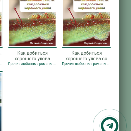
:
Как добиться
Как добиться
хорошего улова
хорошего улова со
техникой с
спиннингом -
вные романы / Рыбалка
Прочие любовные романы / Рыбалка
Прочие любовные романы / Рыбалка
нахлыстом - Сидоров
Сидоров Сергей
Сергей
Александрович
Александрович