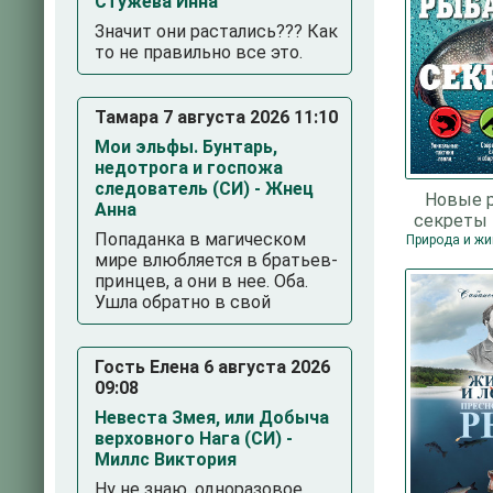
Стужева Инна
Значит они растались??? Как
то не правильно все это.
Тамара 7 августа 2026 11:10
Мои эльфы. Бунтарь,
недотрога и госпожа
следователь (СИ) - Жнец
Новые 
Анна
секреты 
Попаданка в магическом
Алексей 
мире влюбляется в братьев-
принцев, а они в нее. Оба.
Ушла обратно в свой
Гость Елена 6 августа 2026
09:08
Невеста Змея, или Добыча
верховного Нага (СИ) -
Миллс Виктория
Ну не знаю, одноразовое