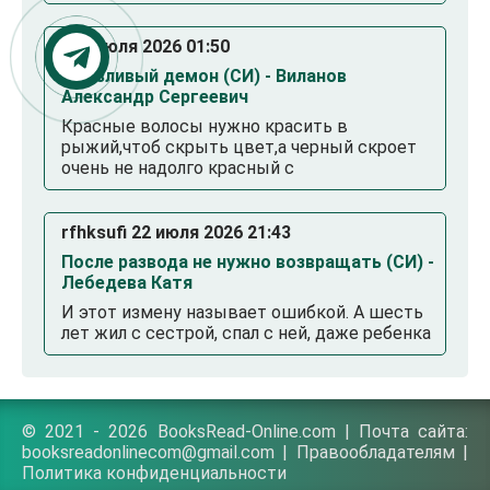
. 23 июля 2026 01:50
Смазливый демон (СИ) - Виланов
Александр Сергеевич
Красные волосы нужно красить в
рыжий,чтоб скрыть цвет,а черный скроет
очень не надолго красный с
rfhksufi 22 июля 2026 21:43
После развода не нужно возвращать (СИ) -
Лебедева Катя
И этот измену называет ошибкой. А шесть
лет жил с сестрой, спал с ней, даже ребенка
© 2021 - 2026 BooksRead-Online.com | Почта сайта:
booksreadonlinecom@gmail.com |
Правообладателям
|
Политика конфиденциальности