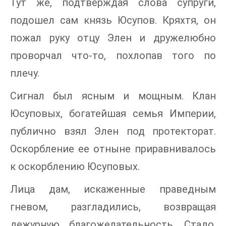
Тут же, подтверждая слова супруги,
подошел сам князь Юсупов. Кряхтя, он
пожал руку отцу Элен и дружелюбно
проворчал что-то, похлопав того по
плечу.
Сигнал был ясным и мощным. Клан
Юсуповых, богатейшая семья Империи,
публично взял Элен под протекторат.
Оскорбление ее отныне приравнивалось
к оскорблению Юсуповых.
Лица дам, искаженные праведным
гневом, разгладились, возвращая
дежурную благожелательность. Стадо,