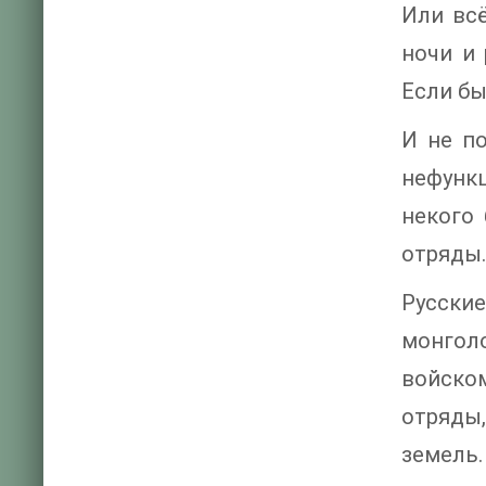
Или вс
ночи и 
Если бы
И не п
нефункц
некого
отряды.
Русски
монголо
войском
отряды,
земель.