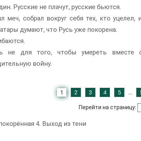
дин. Русские не плачут, русские бьются.
л меч, собрал вокруг себя тех, кто уцелел
Татары думают, что Русь уже покорена.
ибаются.
ь не для того, чтобы умереть вместе с
ительную войну.
1
2
3
4
5
...
Перейти на страницу:
покорённая 4. Выход из тени