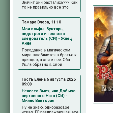
Значит они растались??? Как
то не правильно все это.
Тамара Вчера, 11:10
Мои эльфы. Бунтарь,
недотрога и госпожа
следователь (СИ) - Жнец
Анна
3
4
5
Попаданка в магическом
мире влюбляется в братьев-
принцев, а они в нее. Оба.
Ушла обратно в свой
Гость Елена 6 августа 2026
09:08
Невеста Змея, или Добыча
верховного Нага (СИ) -
Миллс Виктория
Ну не знаю, одноразовое
чтиво. ГГ раздражающая, все