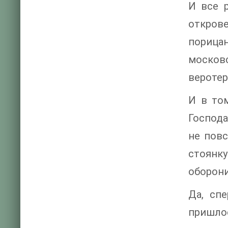
И все 
открове
порица
москов
веротер
И в то
Господа
не пов
стоянку
оборони
Да, сп
пришлос