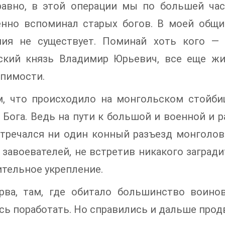
равно, в этой операции мы по большей част
нно вспоминал старых богов. В моей общин
ния не существует. Поминай хоть кого —
ский князь Владимир Юрьевич, все еще жив
пимости.
м, что происходило на монгольском стойбищ
 Бога. Ведь на пути к большой и военной и
стречался ни один конный разъезд монголов
 завоевателей, не встретив никакого заград
тельное укрепление.
ерва, там, где обитало большинство воинов
ь поработать. Но справились и дальше продв