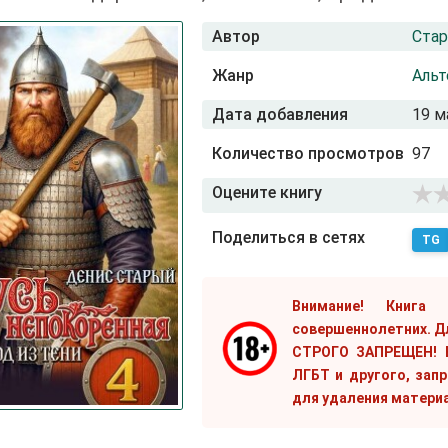
Автор
Ста
Жанр
Альт
Дата добавления
19 м
Количество просмотров
97
Оцените книгу
Поделиться в сетях
TG
Внимание! Книга
совершеннолетних. Д
СТРОГО ЗАПРЕЩЕН! Е
ЛГБТ и другого, зап
для удаления матери