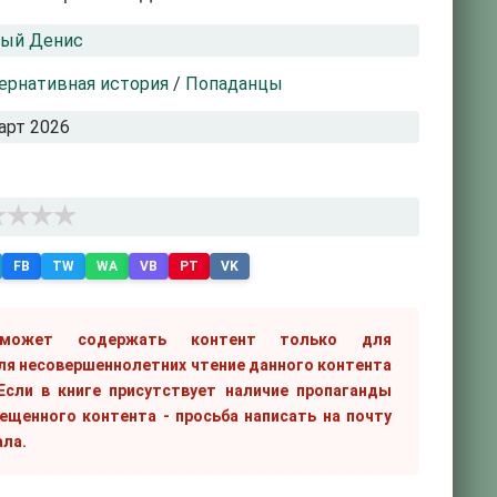
рый Денис
ернативная история
/
Попаданцы
арт 2026
FB
TW
WA
VB
PT
VK
 может содержать контент только для
ля несовершеннолетних чтение данного контента
сли в книге присутствует наличие пропаганды
рещенного контента - просьба написать на почту
ала.