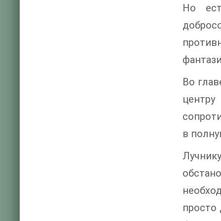
Но ест
добросо
против
фантази
Во глав
центру
сопроти
в полну
Лучнику
обстано
необход
просто 