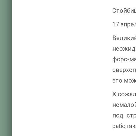
Стойби
17 апрел
Велики
неожида
форс-м
сверхсп
это мож
К сожал
немалой
под ст
работаю