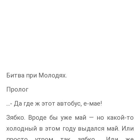
Битва при Молодях.
Пролог
…- Да где ж этот автобус, е-мае!
Зябко. Вроде бы уже май — но какой-то
холодный в этом году выдался май. Или
просто утром так зябко… Или же