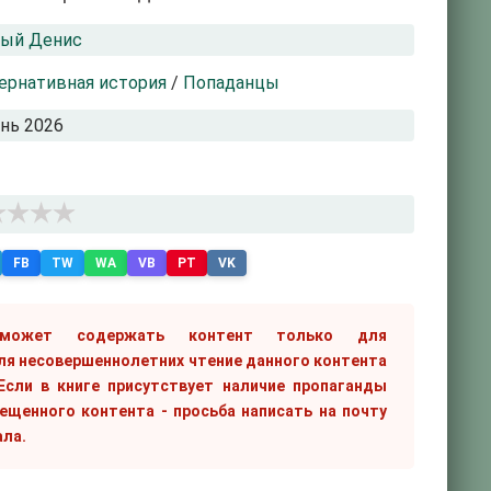
рый Денис
ернативная история
/
Попаданцы
нь 2026
FB
TW
WA
VB
PT
VK
 может содержать контент только для
ля несовершеннолетних чтение данного контента
сли в книге присутствует наличие пропаганды
рещенного контента - просьба написать на почту
ала.