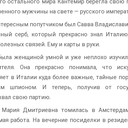
го остального мира Кантемир берегла свою 
енного мужчины на свете — русского императ
тересным попутчиком был Савва Владиславич
мный серб, который прекрасно знал Италию,
олезных связей. Ему и карты в руки.
была женщиной умной и уже неплохо изучил
ителя. Она прекрасно понимала, что иск
ет в Италии куда более важные, тайные пор
м шпионом. И теперь, получив от госуд
вал свою партию.
 Мария Дмитриевна томилась в Амстердам
ая работа. На вечерние посиделки в резид