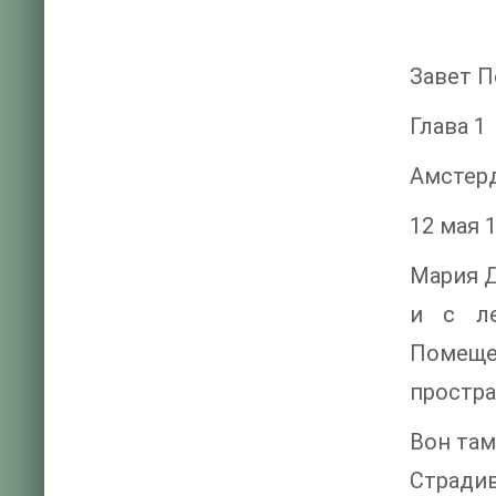
Завет П
Глава 1
Амстер
12 мая 
Мария Д
и с ле
Помеще
простр
Вон там
Стради