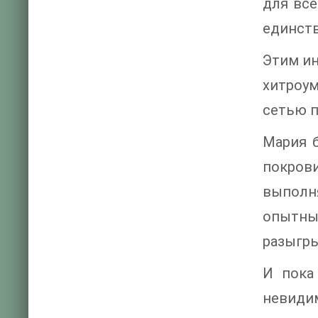
для все
единств
Этим ин
хитроу
сетью п
Мария 
покров
выполня
опытны
разыгры
И пока
невидим