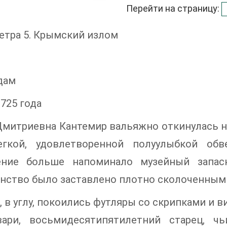
Перейти на страницу:
етра 5. Крымский излом
дам
1725 года
митриевна Кантемир вальяжно откинулась на
гкой, удовлетворенной полуулыбкой обв
ние больше напоминало музейный запасн
анство было заставлено плотно сколоченным
, в углу, покоились футляры со скрипками и 
вари, восьмидесятипятилетний старец, ч