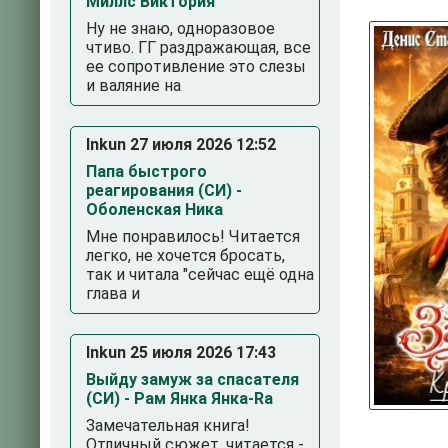
Миллс Виктория
Ну не знаю, одноразовое
чтиво. ГГ раздражающая, все
ее сопротивление это слезы
и валяние на
Inkun 27 июля 2026 12:52
Папа быстрого
реагирования (СИ) -
3
4
5
Оболенская Ника
Мне понравилось! Читается
легко, не хочется бросать,
так и читала "сейчас ещё одна
глава и
Inkun 25 июля 2026 17:43
Выйду замуж за спасателя
(СИ) - Рам Янка Янка-Ra
Замечательная книга!
Отличный сюжет, читается -