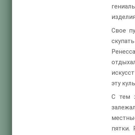
гениал
изделия
Свое п
скупат
Ренесса
отдыха
искусст
эту кул
С тем 
залежа
местны
пятки.