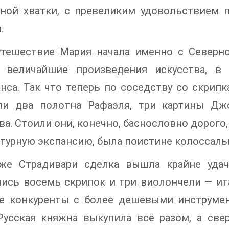
ьной хватки, с превеликим удовольствием 
.
утешествие Мария начала именно с Северн
ь величайшие произведения искусства, 
нса. Так что теперь по соседству со скрип
ли два полотна Рафаэля, три картины Дж
ва. Стоили они, конечно, баснословно дорого
ьтурную экспансию, была поистине колоссальн
же Страдивари сделка вышла крайне удач
лись восемь скрипок и три виолончели — ит
е конкуренты с более дешевыми инструмен
 Русская княжна выкупила всё разом, а све