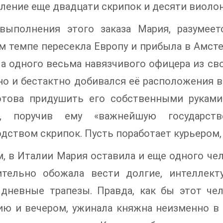
ление еще двадцати скрипок и десяти виоло
выполнения этого заказа Мария, разумеетс
 темпе пересекла Европу и прибыла в Амстер
а одного весьма навязчивого офицера из сво
но и бестактно добивался её расположения в
отова придушить его собственными руками
а, поручив ему «важнейшую государс
дством скрипок. Пусть поработает курьером, р
, в Италии Мария оставила и еще одного чело
ительно обожала вести долгие, интеллек
 дневные трапезы. Правда, как бы этот че
ю и вечером, ужинала княжна неизменно в 