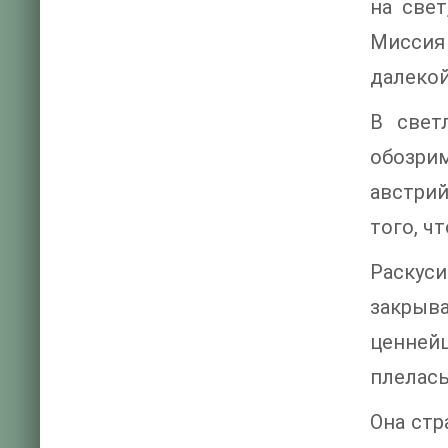
на све
Миссия
далекой
В свет
обозри
австрий
того, ч
Раскус
закрыва
ценней
плелась
Она стр