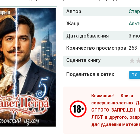
Автор
Ста
Жанр
Альт
Дата добавления
3 ию
Количество просмотров
263
Оцените книгу
Поделиться в сетях
TG
Внимание! Книга
совершеннолетних. Д
СТРОГО ЗАПРЕЩЕН! Е
ЛГБТ и другого, зап
для удаления матери