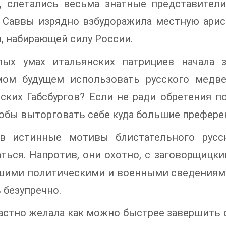
т, слетались весьма знатные представители
 Саввы изрядно взбудоражила местную арист
, набирающей силу России.
лых умах итальянских патрициев начала 
мом будущем использовать русского медве
ских Габсбургов? Если не ради обретения п
тобы выторговать себе куда большие префер
ив истинные мотивы блистательного русс
ться. Напротив, они охотно, с заговорщицк
шими политическими и военными сведениями
 безупречно.
астно желала как можно быстрее завершить 