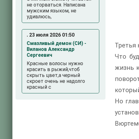
не оторваться. Написана
мужским языком, не
удивлюсь,
. 23 июля 2026 01:50
Смазливый демон (СИ) -
Третья 
Виланов Александр
Сергеевич
Что бу
Красные волосы нужно
жизнь к
красить в рыжий,чтоб
скрыть цвет,а черный
поворо
скроет очень не надолго
красный с
которы
Но глав
установ
Вюртемб