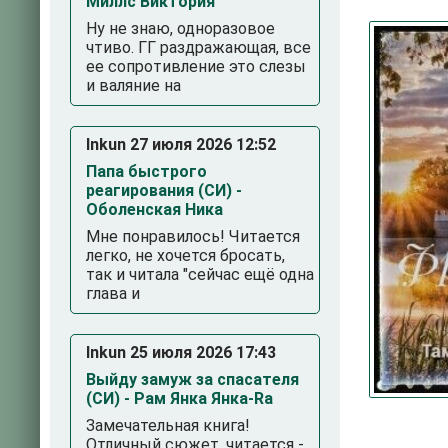
Миллс Виктория
Ну не знаю, одноразовое
чтиво. ГГ раздражающая, все
ее сопротивление это слезы
и валяние на
Inkun 27 июля 2026 12:52
Папа быстрого
реагирования (СИ) -
3
4
5
Оболенская Ника
Мне понравилось! Читается
легко, не хочется бросать,
так и читала "сейчас ещё одна
глава и
Inkun 25 июля 2026 17:43
Выйду замуж за спасателя
(СИ) - Рам Янка Янка-Ra
Замечательная книга!
Отличный сюжет, читается -