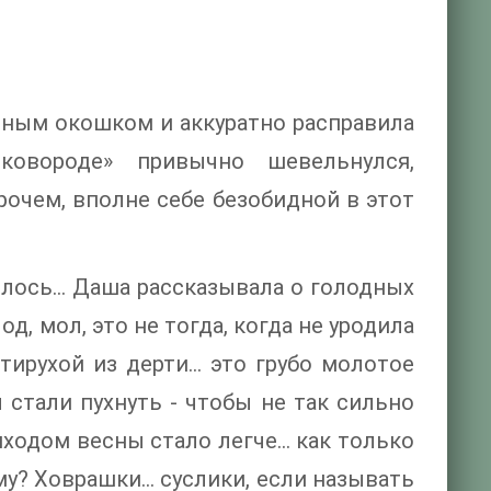
етным окошком и аккуратно расправила
овороде» привычно шевельнулся,
очем, вполне себе безобидной в этот
илось… Даша рассказывала о голодных
, мол, это не тогда, когда не уродила
ирухой из дерти... это грубо молотое
 стали пухнуть - чтобы не так сильно
иходом весны стало легче… как только
чему? Ховрашки… суслики, если называть