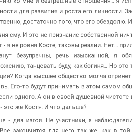
ию ко мне и безгрешные отношения... я ис
ости для развития и роста его личности. З
ственно, достаточно того, что его обездолю. И
вня ему. И это не признание собственной нич
т - я не ровня Косте, таковы реалии. Нет… п
анут безупречны, речь изысканной, я об
ожению, танцевать буду, как богиня… Но это 
ции? Когда высшее общество молча отринет 
вь. Его-то будут принимать в этом самом об
если одного. А он в своей душевной чистоте 
 - это же Костя. И что дальше?
е - два изгоя. Не участники, а наблюдател
 Все закончится для него так же, как в то