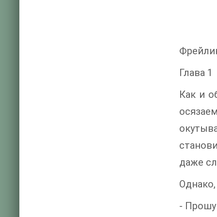
Фрейли
Глава 1
Как и о
осязае
окутыва
станови
даже сл
Однако,
- Прошу 