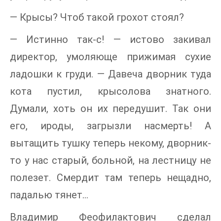
— Крысы? Чтоб такой грохот стоял?
— Истинно так-с! — истово закивал
директор, умоляюще прижимая сухие
ладошки к груди. — Давеча дворник туда
кота пустил, крысолова знатного.
Думали, хоть он их передушит. Так они
его, ироды, загрызли насмерть! А
вытащить тушку теперь некому, дворник-
то у нас старый, больной, на лестницу не
полезет. Смердит там теперь нещадно,
падалью тянет…
Владимир Феофилактович сделал