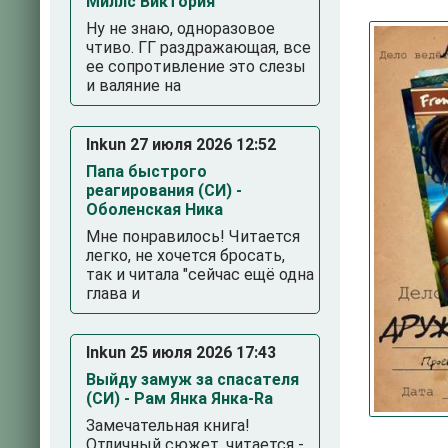
Миллс Виктория
Ну не знаю, одноразовое
чтиво. ГГ раздражающая, все
ее сопротивление это слезы
и валяние на
Inkun 27 июля 2026 12:52
Папа быстрого
реагирования (СИ) -
3
4
5
Оболенская Ника
Мне понравилось! Читается
легко, не хочется бросать,
так и читала "сейчас ещё одна
глава и
Inkun 25 июля 2026 17:43
Выйду замуж за спасателя
(СИ) - Рам Янка Янка-Ra
Замечательная книга!
Отличный сюжет, читается -