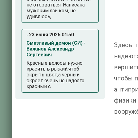
не оторваться. Написана
мужским языком, не
удивлюсь,
. 23 июля 2026 01:50
Смазливый демон (СИ) -
Здесь т
Виланов Александр
Сергеевич
надеютс
Красные волосы нужно
вершить
красить в рыжий,чтоб
скрыть цвет,а черный
чтобы п
скроет очень не надолго
красный с
антипри
физики
вооружё