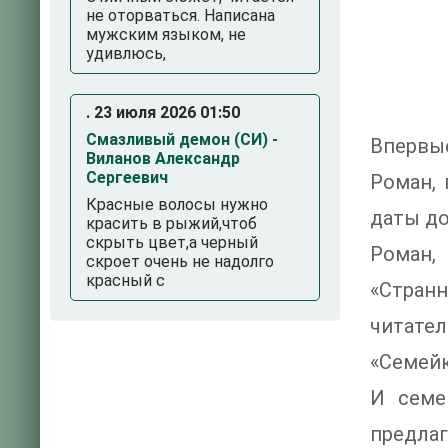
не оторваться. Написана
мужским языком, не
удивлюсь,
. 23 июля 2026 01:50
Смазливый демон (СИ) -
Впервые
Виланов Александр
Сергеевич
Роман, 
Красные волосы нужно
даты до
красить в рыжий,чтоб
скрыть цвет,а черный
Роман,
скроет очень не надолго
красный с
«Стран
читател
«Семейк
И семе
предла