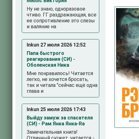
Миллс Виктория
Ну не знаю, одноразовое
чтиво. ГГ раздражающая, все
ее сопротивление это слезы
и валяние на
Inkun 27 июля 2026 12:52
Папа быстрого
реагирования (СИ) -
3
4
5
Оболенская Ника
Мне понравилось! Читается
легко, не хочется бросать,
так и читала "сейчас ещё одна
глава и
Inkun 25 июля 2026 17:43
Выйду замуж за спасателя
(СИ) - Рам Янка Янка-Ra
Замечательная книга!
Отличный сюжет, читается -