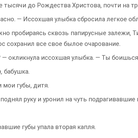
е тысячи до Рождества Христова, почти на тр
асно. — Иссохшая улыбка сбросила легкое об
но пробираясь сквозь папирусные залежи, Т
ос сохранил все свое былое очарование.
 — окликнула иссохшая улыбка. — Ты боишьс
а,
бабушка.
 мои губы, дитя.
поднял руку и уронил на чуть подрагивавшие
авшие губы упала вторая капля.