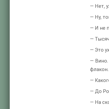
— Нет, 
— Ну, то
— И не 
— Тысяч
— Это у
— Вино.
флакон.
— Каког
— До Ро
— На ск