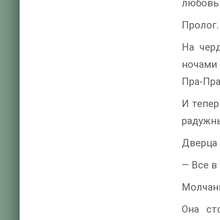
любовь
Пролог.
На чер
ночами 
Пра-Пра
И тепер
радужны
Дверца 
— Все в
Молчани
Она ст