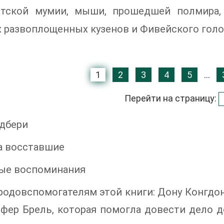
етской мумии, мыши, прошедшей полмира, 
х развоплощенных кузенов и Фивейского гол
1
2
3
4
5
...
Перейти на страницу:
эдбери
а восставшие
ые воспоминания
одовспомогателям этой книги: Дону Конгдону,
ер Брель, которая помогла довести дело до