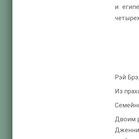
и егип
четыре
Рэй Бр
Из прах
Семейн
Двоим р
Дженниф