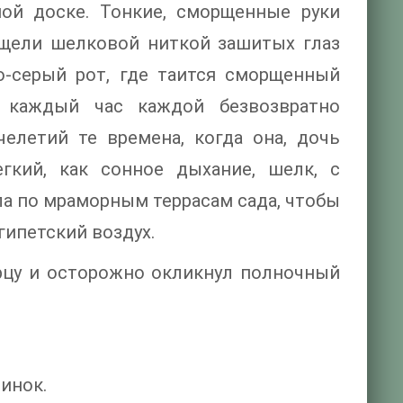
ной доске. Тонкие, сморщенные руки
 щели шелковой ниткой зашитых глаз
о-серый рот, где таится сморщенный
я каждый час каждой безвозвратно
елетий те времена, когда она, дочь
егкий, как сонное дыхание, шелк, с
ла по мраморным террасам сада, чтобы
ипетский воздух.
цу и осторожно окликнул полночный
инок.