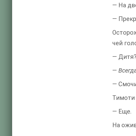
— На дв
— Прекр
Осторож
чей гол
— Дитя?
—
Всегд
— Смочи
Тимоти 
— Еще.
На ожив