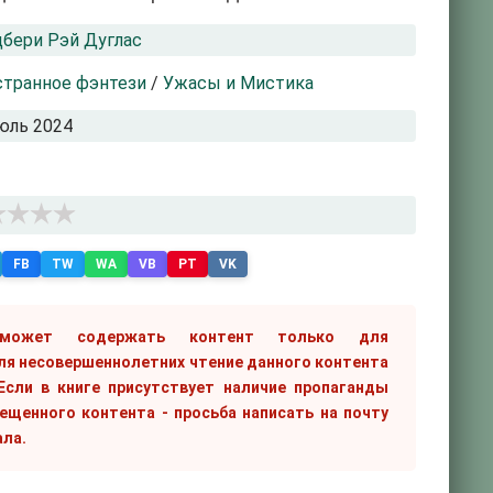
бери Рэй Дуглас
транное фэнтези
/
Ужасы и Мистика
юль 2024
FB
TW
WA
VB
PT
VK
 может содержать контент только для
ля несовершеннолетних чтение данного контента
сли в книге присутствует наличие пропаганды
рещенного контента - просьба написать на почту
ала.