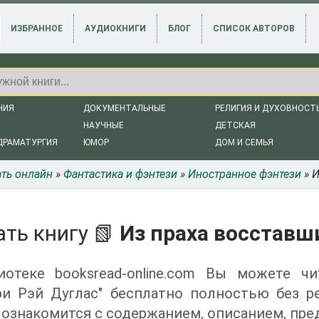
ИЗБРАННОЕ
АУДИОКНИГИ
БЛОГ
СПИСОК АВТОРОВ
НИЯ
ДОКУМЕНТАЛЬНЫЕ
РЕЛИГИЯ И ДУХОВНОСТ
НАУЧНЫЕ
ДЕТСКАЯ
ДРАМАТУРГИЯ
ЮМОР
ДОМ И СЕМЬЯ
ать онлайн
»
Фантастика и фэнтези
»
Иностранное фэнтези
» И
ать книгу 📗
Из праха восставш
иотеке booksread-online.com Вы можете ч
ри Рэй Дуглас" бесплатно полностью без р
ознакомится с содержанием, описанием, пре