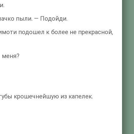
и.
лачко пыли. — Подойди.
имоти подошел к более не прекрасной,
я меня?
 губы крошечнейшую из капелек.