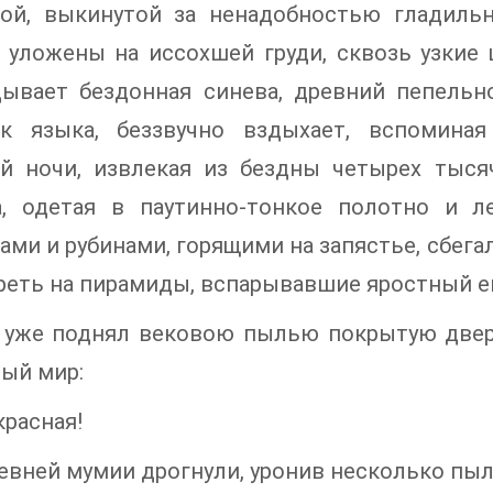
лой, выкинутой за ненадобностью гладиль
т уложены на иссохшей груди, сквозь узкие
дывает бездонная синева, древний пепельн
ок языка, беззвучно вздыхает, вспомина
й ночи, извлекая из бездны четырех тысяч
а, одетая в паутинно-тонкое полотно и л
ами и рубинами, горящими на запястье, сбега
еть на пирамиды, вспарывавшие яростный ег
 уже поднял вековою пылью покрытую двер
ый мир:
красная!
евней мумии дрогнули, уронив несколько пыл