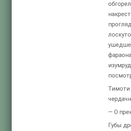
обгоре
накрес
прогля
лоскут
ушедше
фараон
изумруд
посмотр
Тимоти
чердачн
— О пре
Губы др