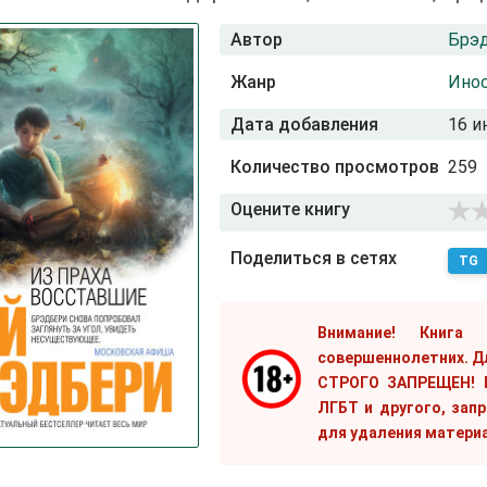
Автор
Брэд
Жанр
Инос
Дата добавления
16 и
Количество просмотров
259
Оцените книгу
Поделиться в сетях
TG
Внимание! Книга
совершеннолетних. Д
СТРОГО ЗАПРЕЩЕН! Е
ЛГБТ и другого, зап
для удаления матери