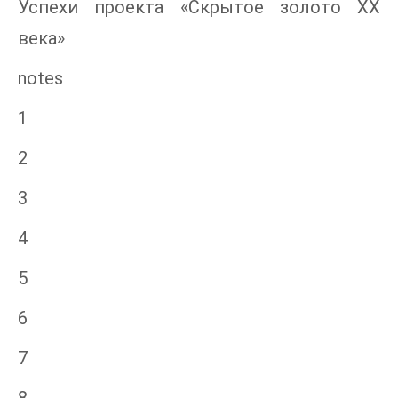
Успехи проекта «Скрытое золото ХХ
века»
notes
1
2
3
4
5
6
7
8