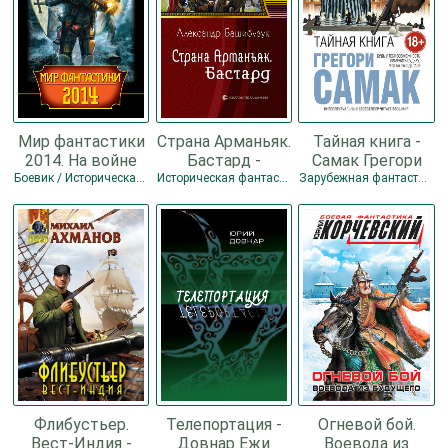
Мир фантастики
Страна Арманьяк.
Тайная книга -
2014. На войне
Бастард -
Самак Грегори
как на войне -
Башибузук
Боевик / Историческая фантастика / Разная фантастика
Историческая фантастика / Разная фантастика
Зарубежная фантастика / Иностранный детектив / Историческая фантастика / Разная фантастика / Боевик
Дивов Олег
Александр
Игоревич
Флибустьер.
Телепортация -
Огневой бой.
Вест-Индия -
Довнар Ежи
Воевода из