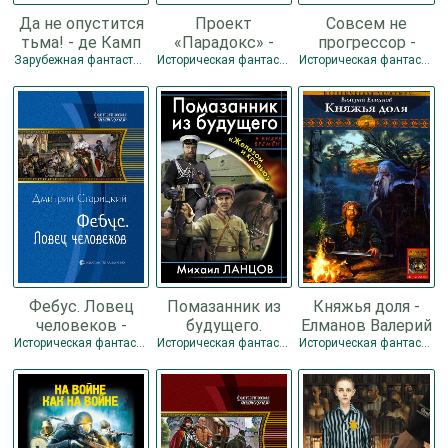
Да не опустится
Проект
Совсем не
тьма! - де Камп
«Парадокс» -
прогрессор -
Лайон Спрэг
Каменков-
Лернер Марик
Зарубежная фантастика / Историческая фантастика / Прочее / Разная фантастика
Историческая фантастика
Историческая фантастика / Разная фантастика
Павлов Сергей
(Ма Н Лернер)
lrnr1
Фебус. Ловец
Помазанник из
Княжья доля -
человеков -
будущего.
Елманов Валерий
Старицкий
«Железом и
Иванович
Историческая фантастика / Разная фантастика
Историческая фантастика / Разная фантастика
Историческая фантастика / Разная фантастика
Дмитрий
кровью» -
Ланцов Михаил
Алексеевич