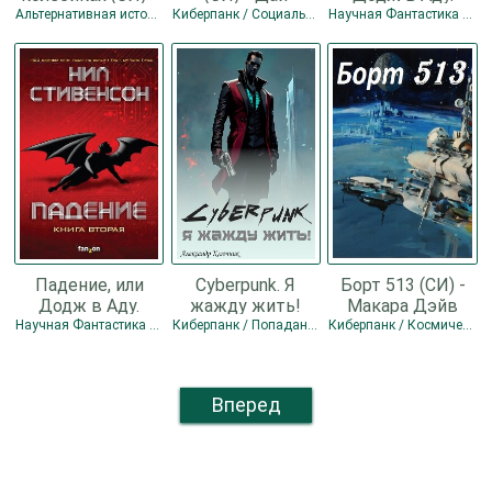
Шенгальц Игорь
Андрей
Книга первая -
Альтернативная история / Постапокалипсис / Киберпанк
Киберпанк / Социально-философская фантастика / Боевая фантастика
Научная Фантастика / Киберпанк / Социально-философская фантастика
Александрович
Стивенсон Нил
Таун
Падение, или
Cyberpunk. Я
Борт 513 (СИ) -
Додж в Аду.
жажду жить!
Макара Дэйв
Книга вторая -
(СИ) - Ключник
Научная Фантастика / Киберпанк / Социально-философская фантастика
Киберпанк / Попаданцы / Фанфик
Киберпанк / Космическая фантастика / Героическая фантастика / Попаданцы
Стивенсон Нил
Александр
Таун
Вперед