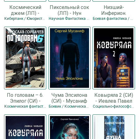
Космический
Пиксельный сок
Низший-
джем (ЛП) -
(ЛП) - Нун
Инферион.
Хьюз Франсин
Джефф
Компиляция.
Киберпанк / Юмористическая фантастика
Научная Фантастика / Киберпанк
Боевая фантастика / Киберпанк
Книги 1-21 (СИ) -
Михайлов Дем
По головам – 6.
Чума Эпсилона
Ковыряла 2 (СИ)
Эпилог (СИ) -
(СИ) - Мусаниф
- Иевлев Павел
Георгиевич
Сергей
Сергеевич
Космическая фантастика / Боевая фантастика / Киберпанк / Эпическая фантастика
Боевик / Космическая фантастика / Киберпанк
Социально-философская фантастика / Киберпанк
Ярослав
Сергеевич