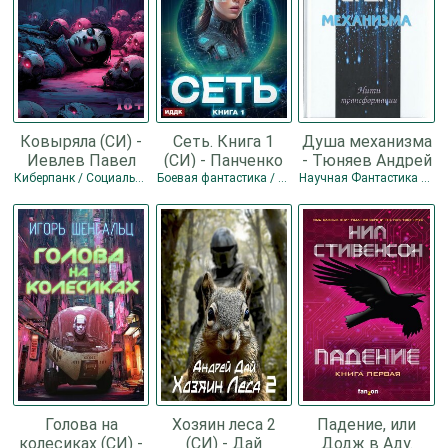
Ковыряла (СИ) -
Сеть. Книга 1
Душа механизма
Иевлев Павел
(СИ) - Панченко
- Тюняев Андрей
Сергеевич
Сергей
Александрович
Киберпанк / Социально-философская фантастика
Боевая фантастика / Героическая фантастика / Научная Фантастика / Киберпанк
Научная Фантастика / Киберпанк
Анатольевич
Голова на
Хозяин леса 2
Падение, или
колесиках (СИ) -
(СИ) - Дай
Додж в Аду.