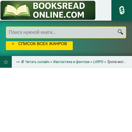
СПИСОК ВСЕХ ЖАНРОВ
👀 📔 Читать онлайн
»
Фантастика и фэнтези
»
LitRPG
» Тропа могущества (СИ) - Красников Андрей Андреевич
ДОБАВИТЬ
В
ЗАКЛАДКИ