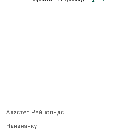
Аластер Рейнольдс
Наизнанку