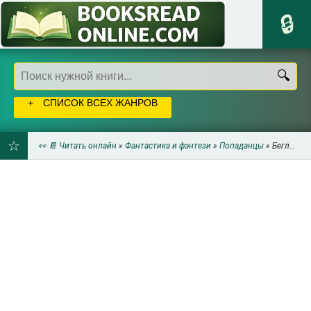
СПИСОК ВСЕХ ЖАНРОВ
👀 📔 Читать онлайн
»
Фантастика и фэнтези
»
Попаданцы
» Беглый в Гаване (СИ) - АЗК
ДОБАВИТЬ
В
ЗАКЛАДКИ