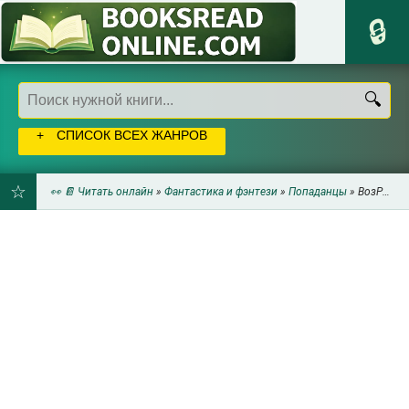
СПИСОК ВСЕХ ЖАНРОВ
👀 📔 Читать онлайн
»
Фантастика и фэнтези
»
Попаданцы
» ВозРожден быть знаменитым (СИ) - Кас Оксана
ДОБАВИТЬ
В
ЗАКЛАДКИ