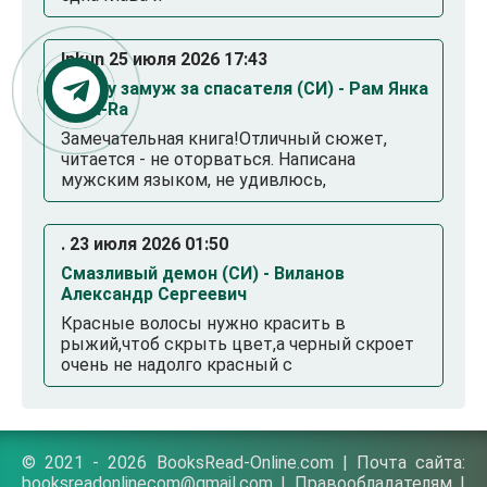
Inkun 25 июля 2026 17:43
Выйду замуж за спасателя (СИ) - Рам Янка
Янка-Ra
Замечательная книга!Отличный сюжет,
читается - не оторваться. Написана
мужским языком, не удивлюсь,
. 23 июля 2026 01:50
Смазливый демон (СИ) - Виланов
Александр Сергеевич
Красные волосы нужно красить в
рыжий,чтоб скрыть цвет,а черный скроет
очень не надолго красный с
© 2021 - 2026 BooksRead-Online.com | Почта сайта:
booksreadonlinecom@gmail.com |
Правообладателям
|