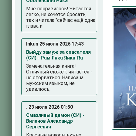
Оболенская Ника
Мне понравилось! Читается
легко, не хочется бросать,
так и читала "сейчас ещё одна
глава и
Inkun 25 июля 2026 17:43
Выйду замуж за спасателя
(СИ) - Рам Янка Янка-Ra
3
4
5
Замечательная книга!
Отличный сюжет, читается -
не оторваться. Написана
мужским языком, не
удивлюсь,
. 23 июля 2026 01:50
Смазливый демон (СИ) -
Виланов Александр
Сергеевич
Красные волосы нужно