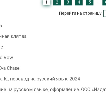
1
2
3
4
5
...
Перейти на страницу:
з
нная клятва
se
ed Vow
Eva Chase
а К., перевод на русский язык, 2024
ие на русском языке, оформление. ООО «Изда