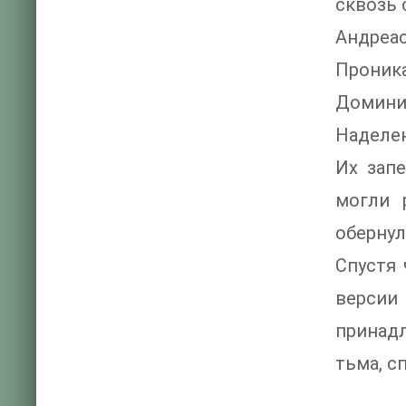
сквозь 
Андреа
Проника
Домини
Наделен
Их зап
могли 
обернул
Спустя 
версии
принадл
тьма, с