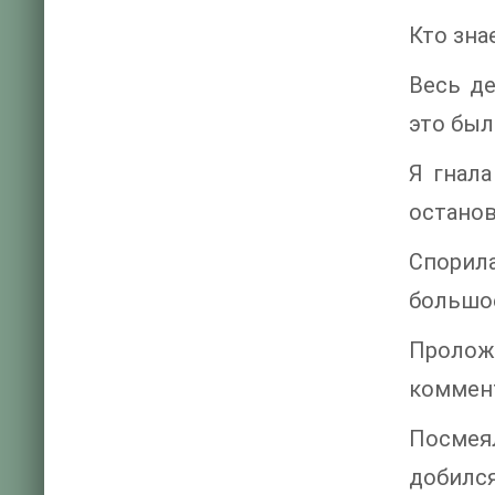
Кто зна
Весь де
это был
Я гнал
останов
Спорил
большое
Пролож
коммен
Посмея
добился