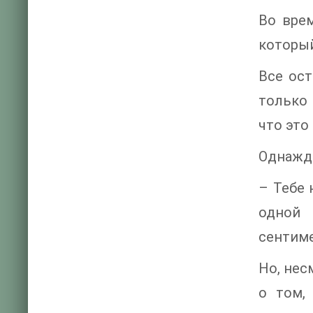
Во вре
который
Все ост
только 
что это
Однажды
– Тебе 
одной 
сентим
Но, нес
о том,