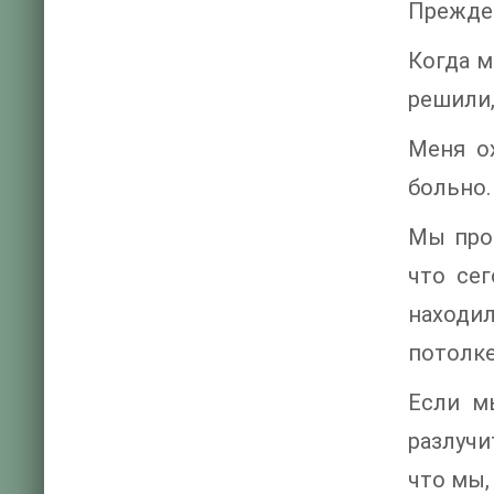
Прежде.
Когда м
решили,
Меня о
больно.
Мы прощ
что сег
находи
потолке
Если м
разлуч
что мы,