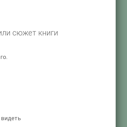
или сюжет книги
го.
 видеть