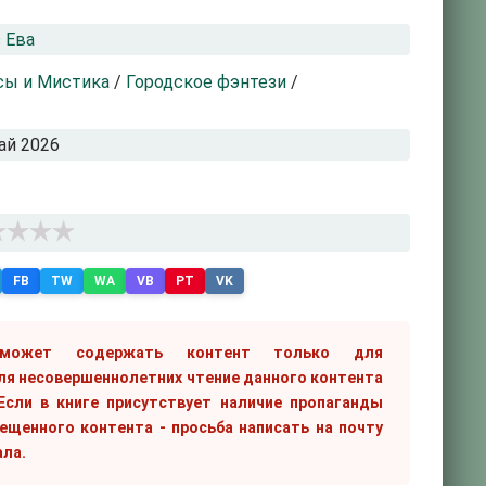
 Ева
сы и Мистика
/
Городское фэнтези
/
ай 2026
FB
TW
WA
VB
PT
VK
 может содержать контент только для
ля несовершеннолетних чтение данного контента
сли в книге присутствует наличие пропаганды
рещенного контента - просьба написать на почту
ала.