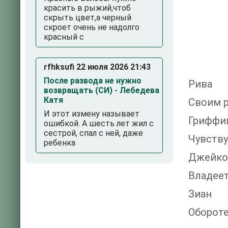
красить в рыжий,чтоб
скрыть цвет,а черный
скроет очень не надолго
красный с
rfhksufi 22 июля 2026 21:43
После развода не нужно
Рива
возвращать (СИ) - Лебедева
Катя
Своим р
И этот измену называет
Гриффи
ошибкой. А шесть лет жил с
сестрой, спал с ней, даже
Чувству
ребенка
Джейко
Владеет
Зиан
Обороте