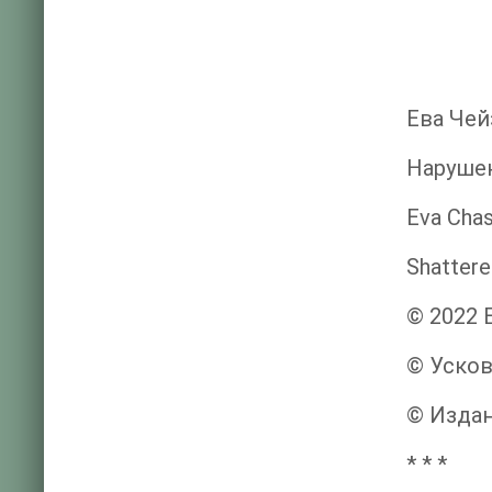
Ева Чей
Наруше
Eva Cha
Shatter
© 2022 
© Усков
© Издан
* * *