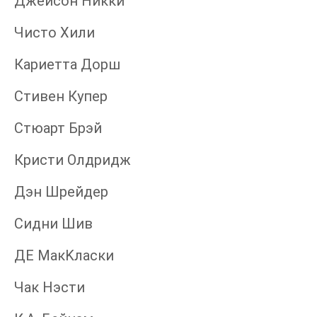
Джейсон Никки
Чисто Хили
Кариетта Дорш
Стивен Купер
Стюарт Брэй
Кристи Олдридж
Дэн Шрейдер
Сидни Шив
ДЕ МакKласки
Чак Нэсти