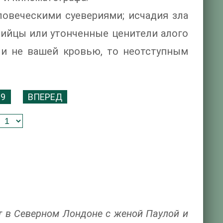
овеческими суевериями; исчадия зла
пийцы или утонченные ценители алого
ли не вашей кровью, то неотступным
9
ВПЕРЕД
т в Северном Лондоне с женой Паулой и