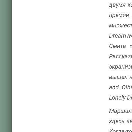
двумя к
премии 
множес
DreamWo
Смита «
Рассказ
экраниз
вышел н
and Oth
Lonely D
Маршалл
здесь я
Когда-т