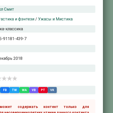
кл Смит
астика и фэнтези
/
Ужасы и Мистика
ка-классика
5-91181-439-7
екабрь 2018
FB
TW
WA
VB
PT
VK
 может содержать контент только для
ля несовершеннолетних чтение данного контента