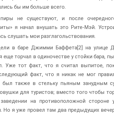
лись бы им больше всего.
пиры не существуют, и после очередног
иты» я начал внушать это Рите-Мэй. Устро
сь слушать мои разглагольствования.
ели в баре Джимми Баффета[2] на улице Де
я еще торчал в одиночестве у стойки бара, п
. Уже тот факт, что я считал выпитое, пок
следующий факт, что я никак не мог правил
я был также в стельку пьяным занудным с
овушки для туристов; вместо того чтобы тор
 заведении на противоположной стороне 
. Но я уже провел там два предыдущих вече