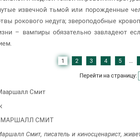
нутые извечной тьмой или порожденные чел
твы рокового недуга; звероподобные крово
изни – вампиры обязательно завладеют ес
ием.
1
2
3
4
5
...
Перейти на страницу:
Мааршалл Смит
к
 МАРШАЛЛ СМИТ
аршалл Смит, писатель и киносценарист, живе