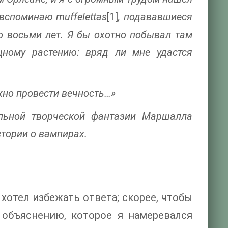
 вспоминаю muffelettas
[1]
, подававшиеся
о восьми лет. Я бы охотно побывал там
щному растению: вряд ли мне удастся
ожно провести вечность…»
альной творческой фантазии Маршалла
тории о вампирах.
 хотел избежать ответа; скорее, чтобы
 объяснению, которое я намеревался