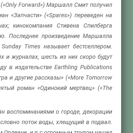
 («Only Forward») Маршалл Смит получил
оман «Запчасти» («Spares») переведен на
ах; кинокомпания Стивена Спилберга
ию. Последнее произведение Маршалла
 Sunday Times называет бестселлером.
х и журналах, шесть из них скоро будут
у в издательстве Earthling Publications
а и другие рассказы» («More Tomorrow
 пятый роман «Одинокий мертвец» («The
н воспоминаниями о городе, декорации
 словно поток воды, хлещущий в подвал.
м Орлеане, и я с огромным трудом нашел