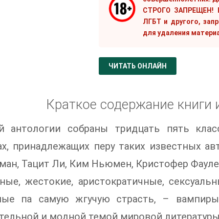
СТРОГО ЗАПРЕЩЕН! Е
ЛГБТ и другого, зап
для удаления матери
ЧИТАТЬ ОНЛАЙН
Краткое содержание книги 
й антологии собраны тридцать пять клас
х, принадлежащих перу таких известных авт
ман, Тацит Ли, Ким Ньюмен, Кристофер Фаулер
ные, жестокие, аристократичные, сексуальн
ные па самую жгучую страсть, – вампиры
тельной и модной темой мировой литературы