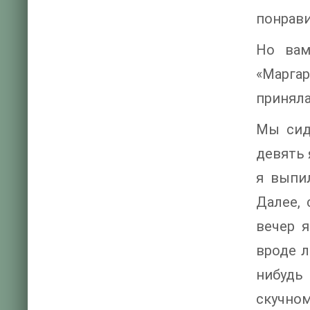
понрави
Но вам
«Маргар
приняла
Мы сид
девять 
я выпил
Далее, 
вечер 
вроде л
нибудь
скучном