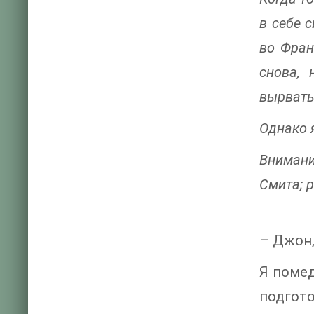
в себе 
во Фран
снова, 
вырватьс
Однако 
Внимани
Смита; 
– Джон,
Я помед
подгот