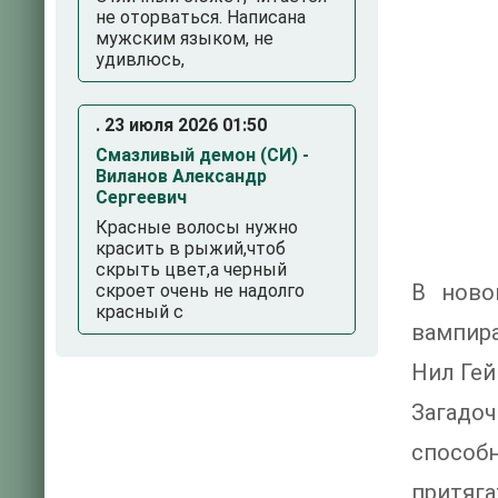
не оторваться. Написана
мужским языком, не
удивлюсь,
. 23 июля 2026 01:50
Смазливый демон (СИ) -
Виланов Александр
Сергеевич
Красные волосы нужно
красить в рыжий,чтоб
скрыть цвет,а черный
В ново
скроет очень не надолго
красный с
вампира
Нил Гей
Загадоч
способ
притяга