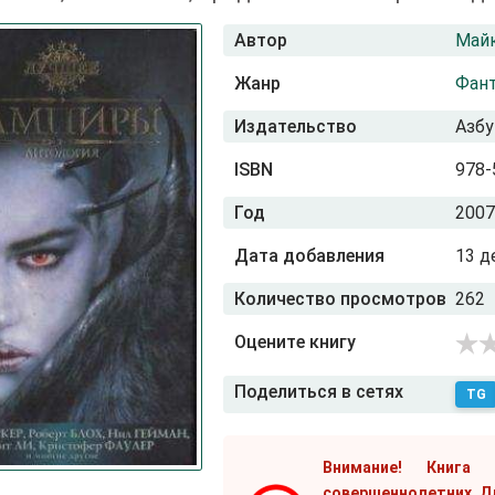
Автор
Май
Жанр
Фант
Издательство
Азбу
ISBN
978-
Год
2007
Дата добавления
13 д
Количество просмотров
262
Оцените книгу
Поделиться в сетях
TG
Внимание! Книга
совершеннолетних. Д