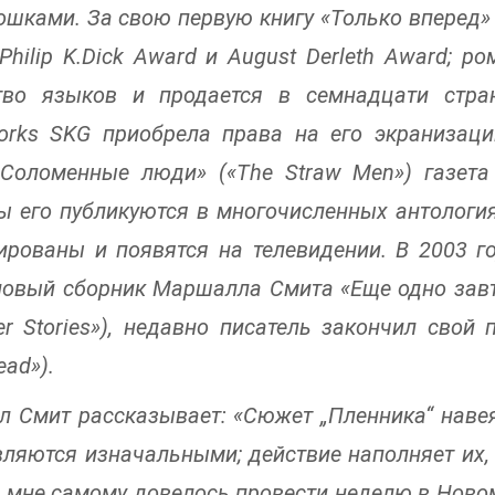
ошками. За свою первую книгу «Только вперед»
Philip K.Dick Award и August Derleth Award; р
тво языков и продается в семнадцати стран
rks SKG приобрела права на его экранизац
Соломенные люди» («The Straw Men») газета
ы его публикуются в многочисленных антология
ированы и появятся на телевидении. В 2003 год
овый сборник Маршалла Смита «Еще одно завтр
er Stories»), недавно писатель закончил свой
ead»).
 Смит рассказывает: «Сюжет „Пленника“ навея
вляются изначальными; действие наполняет их,
о мне самому довелось провести неделю в Ново