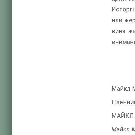
Исторг
или жер
вина ж
вниман
Майкл 
Пленни
МАЙКЛ
Майкл М