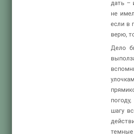
дать – 
не имел
если в 
верю, т
Дело б
выполза
вспомни
улочка
прямико
погоду,
шагу в
действ
темные