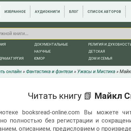
ИЗБРАННОЕ
АУДИОКНИГИ
БЛОГ
СПИСОК АВТОРОВ
НИЯ
ДОКУМЕНТАЛЬНЫЕ
РЕЛИГИЯ И ДУХОВНОСТ
НАУЧНЫЕ
ДЕТСКАЯ
ДРАМАТУРГИЯ
ЮМОР
ДОМ И СЕМЬЯ
ать онлайн
»
Фантастика и фэнтези
»
Ужасы и Мистика
» Майк
Читать книгу 📗
Майкл С
иотеке booksread-online.com Вы можете ч
тно полностью без регистрации и сокращен
нием, описанием, предисловием о произведе