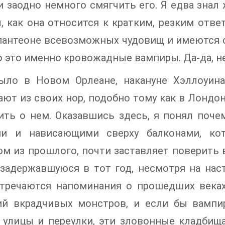
и заодно немного смягчить его. Я едва знал
, как она относится к кратким, резким ответ
пантеоне всевозможных чудовищ и имеются с
о это именно кровожадные вампиры. Да-да, не
ыло в Новом Орлеане, накануне Хэллоуин
ют из своих нор, подобно тому как в Лондо
ть о нем. Оказавшись здесь, я понял почем
ми и нависающими сверху балконами, кот
м из прошлого, почти заставляет поверить 
 задержавшуюся в тот год, несмотря на нас
стречаются напоминания о прошедших веках
ий вкрадчивых монстров, и если бы вампи
 улицы и переулки, эти зловонные кладби