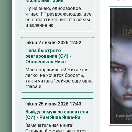
Миллс Виктория
Ну не знаю, одноразовое
чтиво. ГГ раздражающая, все
ее сопротивление это слезы
и валяние на
Inkun 27 июля 2026 12:52
Папа быстрого
реагирования (СИ) -
Оболенская Ника
Мне понравилось! Читается
легко, не хочется бросать,
так и читала "сейчас ещё одна
глава и
3
4
5
Inkun 25 июля 2026 17:43
Выйду замуж за спасателя
(СИ) - Рам Янка Янка-Ra
Замечательная книга!
Отличный сюжет, читается -