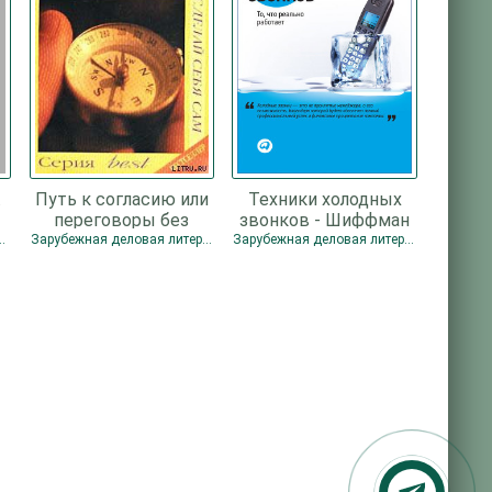
.
Путь к согласию или
Техники холодных
переговоры без
звонков - Шиффман
поражения - Юри
Стивен
улярно / Продажи
Зарубежная деловая литература / Зарубежная психология / Менеджмент и кадры / О бизнесе популярно / Психология / Продажи
Зарубежная деловая литература / Маркетинг, PR, реклама / Продажи
Уилльям