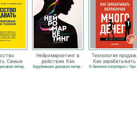
сство
Нейромаркетинг в
Технология продаж
ть. Самые
действии. Как
Как зарабатывать
тивные
проникнуть в мозг
неприлично много
Зарубежная деловая литература / Личная эффективность / Переговоры / Психология / Продажи
Зарубежная деловая литература / Маркетинг, PR, реклама / Продажи
О бизнесе поп
 техники -
покупателя - Льюис
денег - Колотилов
 Аллан
Дэвид
Евгений