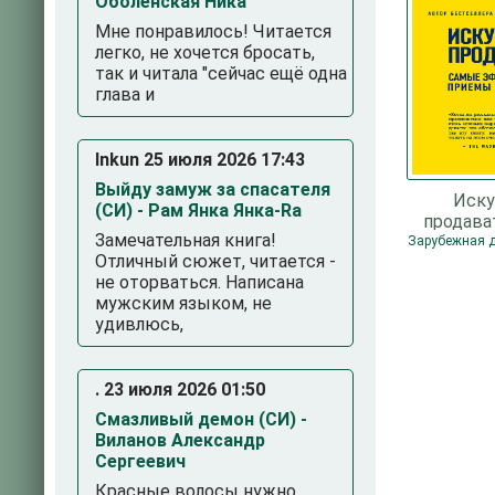
Оболенская Ника
Мне понравилось! Читается
легко, не хочется бросать,
так и читала "сейчас ещё одна
глава и
Inkun 25 июля 2026 17:43
Выйду замуж за спасателя
Иску
(СИ) - Рам Янка Янка-Ra
продава
Замечательная книга!
эффек
Отличный сюжет, читается -
приемы и
не оторваться. Написана
Пиз
мужским языком, не
удивлюсь,
. 23 июля 2026 01:50
Смазливый демон (СИ) -
Виланов Александр
Сергеевич
Красные волосы нужно