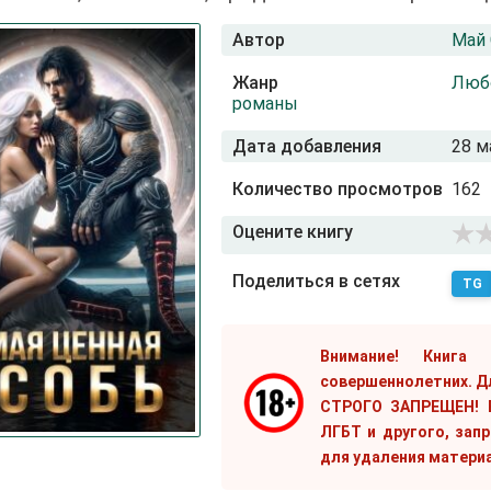
Автор
Май
Жанр
Люб
романы
Дата добавления
28 м
Количество просмотров
162
Оцените книгу
Поделиться в сетях
TG
Внимание! Книга
совершеннолетних. Д
СТРОГО ЗАПРЕЩЕН! Е
ЛГБТ и другого, зап
для удаления матери