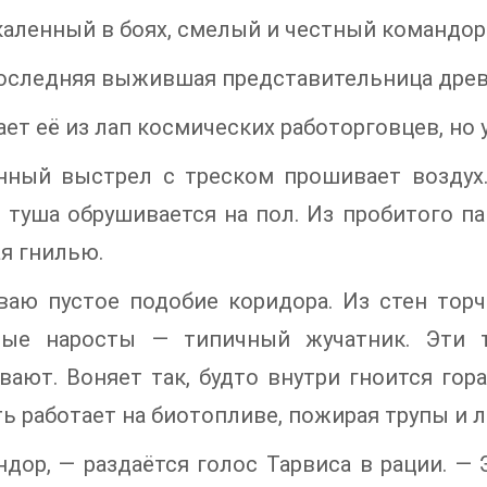
каленный в боях, смелый и честный командор
оследняя выжившая представительница древн
ает её из лап космических работорговцев, но у
нный выстрел с треском прошивает воздух. 
 туша обрушивается на пол. Из пробитого па
я гнилью.
аю пустое подобие коридора. Из стен торч
ные наросты — типичный жучатник. Эти 
ают. Воняет так, будто внутри гноится гора 
ь работает на биотопливе, пожирая трупы и л
дор, — раздаётся голос Тарвиса в рации. —