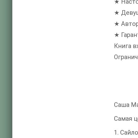
★ Наст
★ Девуш
★ Авто
★ Гара
Книга 
Огранич
Саша М
Самая ц
1. Сайл