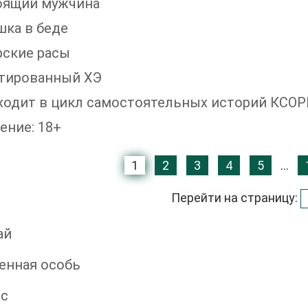
оящий мужчина
ка в беде
рские расы
нтированный ХЭ
входит в цикл самостоятельных историй КС
ение: 18+
1
2
3
4
5
...
Перейти на страницу:
ай
енная особь
ос