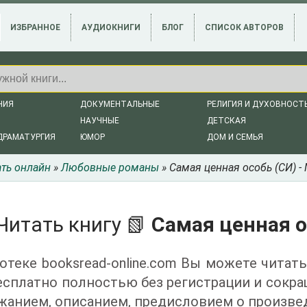
ИЗБРАННОЕ
АУДИОКНИГИ
БЛОГ
СПИСОК АВТОРОВ
НИЯ
ДОКУМЕНТАЛЬНЫЕ
РЕЛИГИЯ И ДУХОВНОСТ
НАУЧНЫЕ
ДЕТСКАЯ
ДРАМАТУРГИЯ
ЮМОР
ДОМ И СЕМЬЯ
ать онлайн
»
Любовные романы
» Самая ценная особь (СИ) -
Читать книгу 📗
Самая ценная о
отеке booksread-online.com Вы можете читать
есплатно полностью без регистрации и сокр
жанием, описанием, предисловием о произве