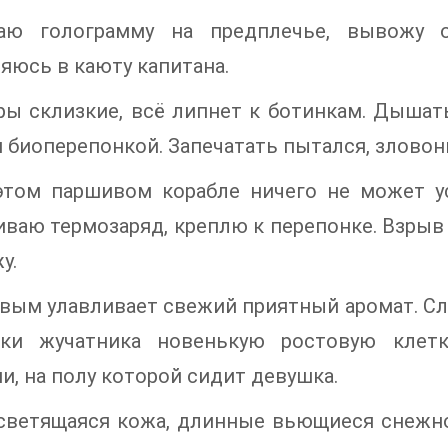
аю голограмму на предплечье, вывожу о
яюсь в каюту капитана.
ы склизкие, всё липнет к ботинкам. Дышат
 биоперепонкой. Запечатать пытался, зловон
 этом паршивом корабле ничего не может 
ваю термозаряд, креплю к перепонке. Взрыв
у.
вым улавливает свежий приятный аромат. Сл
нки жучатника новенькую ростовую клет
и, на полу которой сидит девушка.
светящаяся кожа, длинные вьющиеся снежно-