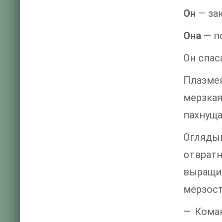
Он
— за
Она
— п
Он спас
Плазме
мерзкая
пахнуща
Оглядыв
отврат
выращив
мерзост
— Коман