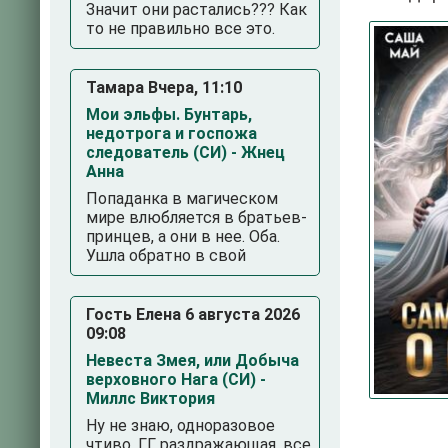
Значит они растались??? Как
то не правильно все это.
Тамара Вчера, 11:10
Мои эльфы. Бунтарь,
недотрога и госпожа
следователь (СИ) - Жнец
Анна
Попаданка в магическом
3
4
5
мире влюбляется в братьев-
принцев, а они в нее. Оба.
Ушла обратно в свой
Гость Елена 6 августа 2026
09:08
Невеста Змея, или Добыча
верховного Нага (СИ) -
Миллс Виктория
Ну не знаю, одноразовое
чтиво. ГГ раздражающая, все