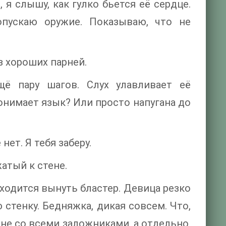
 я слышу, как гулко бьется её сердце.
опускаю оружие. Показываю, что не
з хороших парней.
ё пару шагов. Слух улавливает её
онимает язык? Или просто напугана до
ет. Я тебя заберу.
жатый к стене.
ходится вынуть бластер. Девица резко
стенку. Бедняжка, дикая совсем. Что,
 не со всеми заложниками, а отдельно,