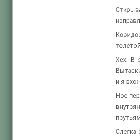
Открыв
направл
Коридор
толстой
Хех. В
Вытаски
и я вхож
Нос пер
внутря
прутьям
Слегка 