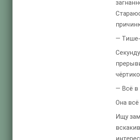
загнанн
Стараю
причиню
— Тише-
Секунд
прерыви
чёртико
— Всё в
Она всё
Ищу зам
вскакив
интерес