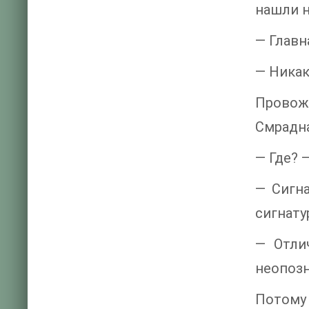
нашли н
— Главн
— Никак
Провож
Смрадна
— Где? 
— Сигна
сигнату
— Отлич
неопозн
Потому 