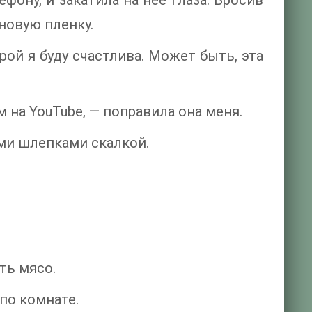
фону, и закатила на нее глаза. Бросив
новую пленку.
рой я буду счастлива. Может быть, эта
 на YouTube, — поправила она меня.
ми шлепками скалкой.
ть мясо.
по комнате.