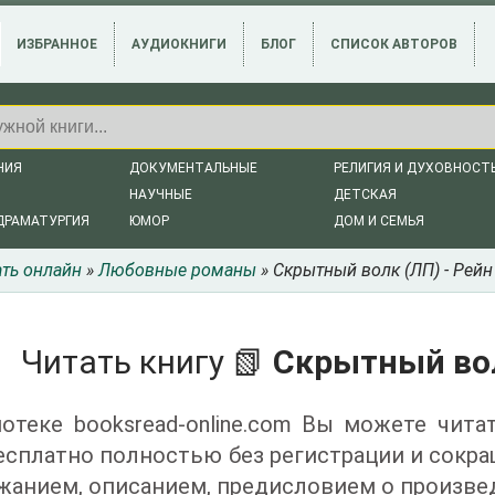
ИЗБРАННОЕ
АУДИОКНИГИ
БЛОГ
СПИСОК АВТОРОВ
НИЯ
ДОКУМЕНТАЛЬНЫЕ
РЕЛИГИЯ И ДУХОВНОСТ
НАУЧНЫЕ
ДЕТСКАЯ
ДРАМАТУРГИЯ
ЮМОР
ДОМ И СЕМЬЯ
ать онлайн
»
Любовные романы
» Скрытный волк (ЛП) - Рейн
Читать книгу 📗
Скрытный вол
отеке booksread-online.com Вы можете чита
есплатно полностью без регистрации и сокр
жанием, описанием, предисловием о произве