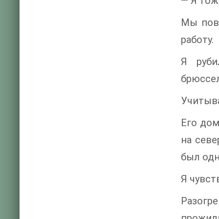
— Я тож
Мы пове
работу.
Я руби
брюссел
Учитыва
Его дом
на севе
был одн
Я чувст
Разогре
прожила