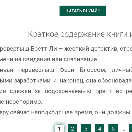
ЧИТАТЬ ОНЛАЙН
Краткое содержание книги 
ревертыш Бретт Ли — жесткий детектив, стр
мени на свидания или спаривание.
чивая перевертыш Ферн Блоссом, личны
ыми заработками, и, наконец, она обосновала
мя слежки за подозреваемым Бретт встре
е неоспоримо.
ару сейчас неподходящее время, они должны 
1
2
3
4
5
...