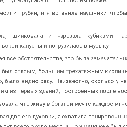
е, — улыбнулась я. — Поговорим позже.
сили трубки, и я вставила наушники, чтобы
ла, шинковала и нарезала кубиками па
ьской капусты и погрузилась в музыку.
я все обстоятельства, это была замечательна
 был старым, большим трехэтажным кирпичн
р, было видно реку. Неизвестно, сколько у не
им из первых зданий, построенных после во
вовала, что живу в богатой мечте каждое мгн
вая две его духовки, я схватила панировочные
 тут всего около месяца, но у меня уже был с