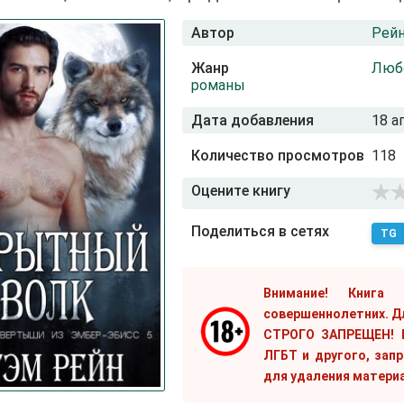
Автор
Рей
Жанр
Люб
романы
Дата добавления
18 а
Количество просмотров
118
Оцените книгу
Поделиться в сетях
TG
Внимание! Книга
совершеннолетних. Д
СТРОГО ЗАПРЕЩЕН! Е
ЛГБТ и другого, зап
для удаления матери