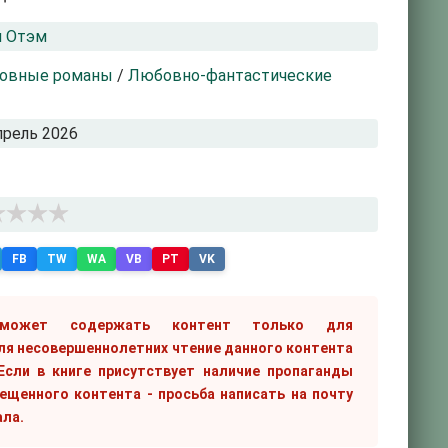
н Отэм
овные романы
/
Любовно-фантастические
прель 2026
FB
TW
WA
VB
PT
VK
 может содержать контент только для
ля несовершеннолетних чтение данного контента
сли в книге присутствует наличие пропаганды
рещенного контента - просьба написать на почту
ала.