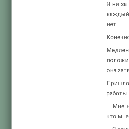
Я ни за
каждый 
нет.
Конечно
Медленн
положил
она зат
Пришло
работы.
— Мне н
что мне