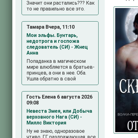
Значит они растались??? Как
то не правильно все это.
Тамара Вчера, 11:10
Мои эльфы. Бунтарь,
недотрога и госпожа
следователь (СИ) - Жнец
Анна
Попаданка в магическом
3
4
5
мире влюбляется в братьев-
принцев, а они в нее. Оба.
Ушла обратно в свой
Гость Елена 6 августа 2026
09:08
Невеста Змея, или Добыча
верховного Нага (СИ) -
Миллс Виктория
Ну не знаю, одноразовое
чтиво. ГГ раздражающая, все