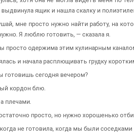
улась, хотя она не могла видеть меня по теле
я выдвинула ящик и нашла скалку и полиэтиле
шай, мне просто нужно найти работу, на кото
 нужно. Я люблю готовить, — сказала я.
ты просто одержима этим кулинарным каналом
ялась и начала расплющивать грудку коротки
ы готовишь сегодня вечером?
ый кордон блю.
а плечами.
остаточно просто, но нужно хорошенько отби
когда не готовила, когда мы были соседками 