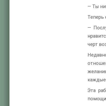
— Ты ни
Теперь 
— Послу
нравитс
черт во
Недавно
отношен
желания
каждые 
Эта ра
помощи