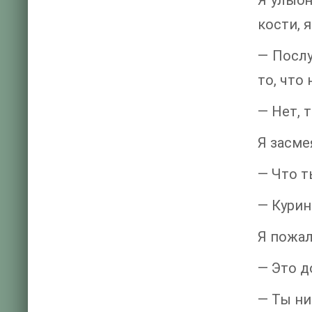
Я улыбн
кости, 
— Послу
то, что
— Нет, 
Я засме
— Что т
— Курин
Я пожал
— Это д
— Ты ни