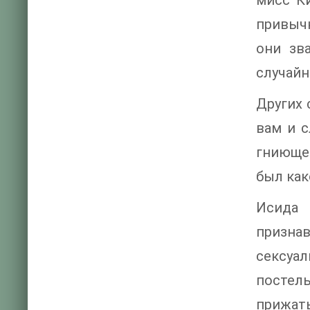
мисс К
привычк
они зв
случайн
Других 
вам и с
гниющей
был как
Исида 
призна
сексуал
постел
прижать