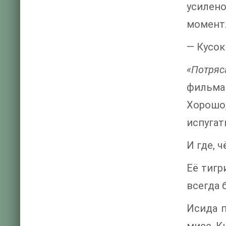
усилено
момент
— Кусок
«Потряс
фильма
Хорошо
испугат
И где, 
Её тигр
всегда 
Исида п