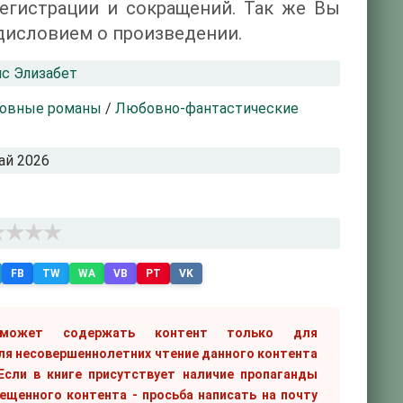
регистрации и сокращений. Так же Вы
дисловием о произведении.
с Элизабет
овные романы
/
Любовно-фантастические
ай 2026
FB
TW
WA
VB
PT
VK
 может содержать контент только для
ля несовершеннолетних чтение данного контента
сли в книге присутствует наличие пропаганды
рещенного контента - просьба написать на почту