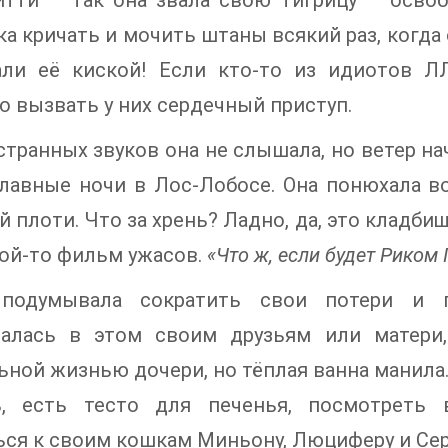
итти — так она звала свою тигрицу — освоб
а кричать и мочить штаны всякий раз, когда 
али её киской! Если кто-то из идиотов Л
о вызвать у них сердечный приступ.
странных звуков она не слышала, но ветер на
лавные ночи в Лос-Лобосе. Она понюхала во
 плоти. Что за хрень? Ладно, да, это кладбище
ой-то фильм ужасов.
«Что ж, если будет Риком 
подумывала сократить свои потери и п
валась в этом своим друзьям или матери,
ьной жизнью дочери, но тёплая ванна манила.
ь, есть тесто для печенья, посмотреть
ся к своим кошкам Миньону, Люциферу и Се