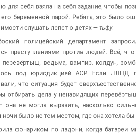
о для себя взяла на себя задание, чтобы по
 его беременной парой. Ребята, это было ош
имости слушать лепет о детях —
тьфу
.
боский полицейский департамент запрос
лся преступлениями против людей. Всё, что
 перевёртыш, ведьма, вампир, колдун, зом
лось под юрисдикцией АСР. Если ЛЛПД по
вали, что ситуация будет сверхъестествен
бы отбирать дела у ненавидящих перевёрты
 она не могла выразить, насколько сильн
 ночи было не тем местом, где она хотела бы
рила фонариком по ладони, когда батареи м