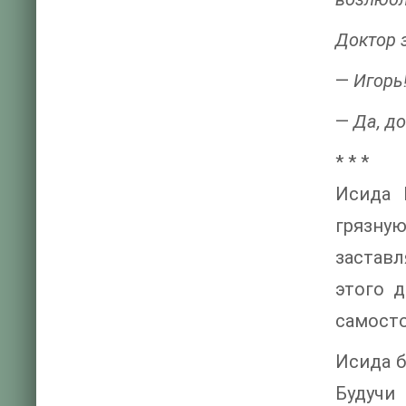
Доктор 
—
Игорь
—
Да, до
* * *
Исида 
грязную
заставл
этого 
самост
Исида 
Будучи