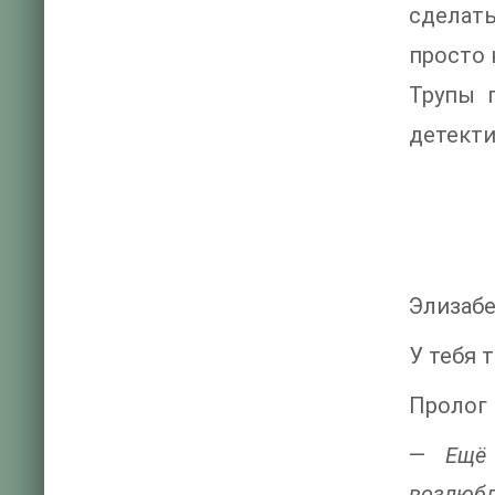
сделат
просто 
Трупы 
детекти
Элизабе
У тебя 
Пролог
—
Ещё
возлюбл