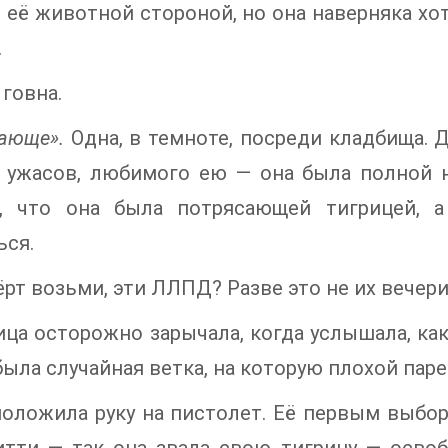
 её животной стороной, но она наверняка хот
.
 говна.
ающе».
Одна, в темноте, посреди кладбища. 
 ужасов, любимого ею — она была полной н
, что она была потрясающей тигрицей, 
ься.
чёрт возьми, эти ЛЛПД? Разве это не их вечер
ица осторожно зарычала, когда услышала, как
была случайная ветка, на которую плохой пар
оложила руку на пистолет. Её первым выбо