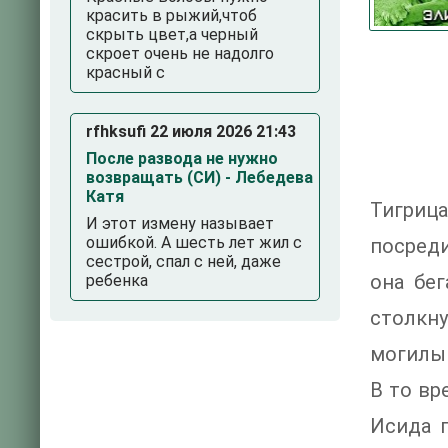
красить в рыжий,чтоб
скрыть цвет,а черный
скроет очень не надолго
красный с
rfhksufi 22 июля 2026 21:43
После развода не нужно
возвращать (СИ) - Лебедева
Катя
Тигрица
И этот измену называет
ошибкой. А шесть лет жил с
посреди
сестрой, спал с ней, даже
она бе
ребенка
столкн
могилы 
В то вр
Исида 