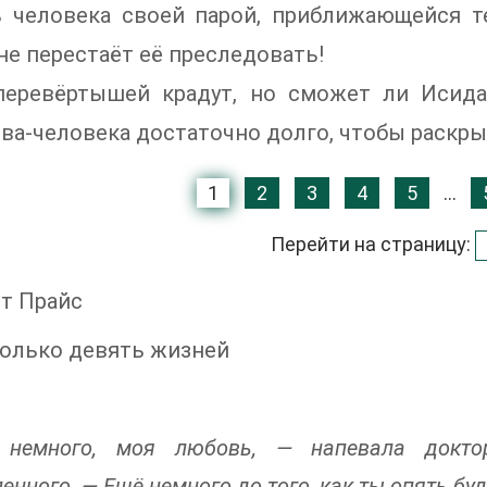
ь человека своей парой, приближающейся т
не перестаёт её преследовать!
перевёртышей крадут, но сможет ли Исид
ва-человека достаточно долго, чтобы раскр
1
2
3
4
5
...
Перейти на страницу:
т Прайс
только девять жизней
 немного, моя любовь, — напевала докто
енного. — Ещё немного до того, как ты опять бу