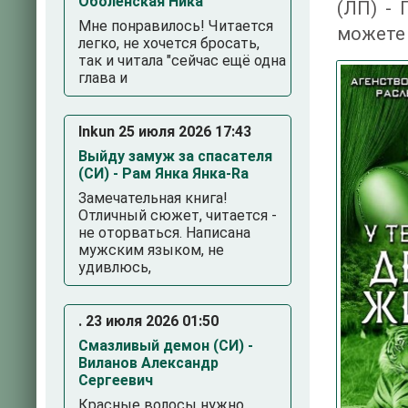
Оболенская Ника
(ЛП) - 
Мне понравилось! Читается
можете 
легко, не хочется бросать,
так и читала "сейчас ещё одна
глава и
Inkun 25 июля 2026 17:43
Выйду замуж за спасателя
(СИ) - Рам Янка Янка-Ra
Замечательная книга!
Отличный сюжет, читается -
не оторваться. Написана
3
4
5
мужским языком, не
удивлюсь,
. 23 июля 2026 01:50
Смазливый демон (СИ) -
Виланов Александр
Сергеевич
Красные волосы нужно