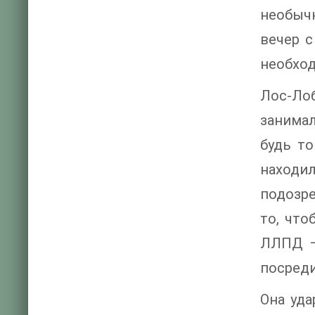
необычн
вечер с
необход
Лос-Ло
занима
будь то
находи
подозре
то, что
ЛЛПД —
посреди
Она уда