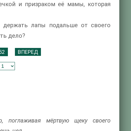
ечкой и призраком её мамы, которая
а держать лапы подальше от своего
ыть дело?
52
ВПЕРЕД
р, поглаживая мёртвую щеку своего
дешь цел.