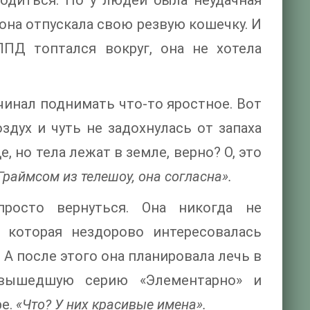
одиться. Но у людей была неудачная
она отпускала свою резвую кошечку. И
ЛПД топтался вокруг, она не хотела
чинал поднимать что-то яростное. Вот
здух и чуть не задохнулась от запаха
, но тела лежат в земле, верно? О, это
Граймсом из телешоу, она согласна».
росто вернуться. Она никогда не
 которая нездорово интересовалась
 А после этого она планировала лечь в
 вышедшую серию «Элементарно» и
ре.
«Что? У них красивые имена».