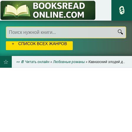
СПИСОК ВСЕХ ЖАНРОВ
👀 📔 Читать онлайн
»
Любовные романы
» Кавказский злодей для пышки и Аришки (СИ) - Цветова Мира
ДОБАВИТЬ
В
ЗАКЛАДКИ