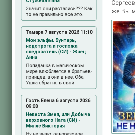
Стужева Инна
Сергеев
Значит они растались??? Как
же Вы м
то не правильно все это.
Тамара 7 августа 2026 11:10
Мои эльфы. Бунтарь,
недотрога и госпожа
следователь (СИ) - Жнец
Анна
Попаданка в магическом
мире влюбляется в братьев-
принцев, а они в нее. Оба.
3
4
5
Ушла обратно в свой
Гость Елена 6 августа 2026
09:08
Невеста Змея, или Добыча
верховного Нага (СИ) -
Миллс Виктория
Ну не знаю, одноразовое