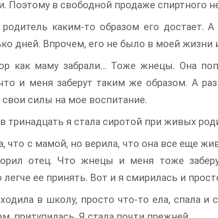
и. Поэтому в свободной продаже спиртного не
 родитель каким-то образом его достает. А
ко дней. Впрочем, его не было в моей жизни 
пор как маму забрали… Тоже жнецы. Она поп
что и меня заберут таким же образом. А ра
 свои силы на мое воспитание.
 в тринадцать я стала сиротой при живых род
а, что с мамой, но верила, что она все еще жи
ворил отец. Что жнецы и меня тоже заберу
 легче ее принять. Вот и я смирилась и прост
ходила в школу, просто что-то ела, спала и 
м, притупилась. Я стала почти прежней.