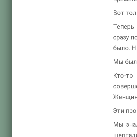
Вот тол
Теперь 
сразу п
было. Н
Мы был
Кто-то
соверш
Женщина
Эти пр
Мы знал
шептал