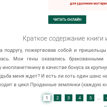
для удаления матери
ЧИТАТЬ ОНЛАЙН
Краткое содержание книги 
а подругу, пожертвовав собой и пришельцы
лась. Мои гены оказались бракованными 
 инопланетянину в качестве бонуса за крупну
удьба меня ждет? И есть ли хоть один шанс н
ходит в цикл Проданные землянки (каждую к
1
2
3
4
5
...