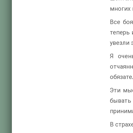
многих 
Все боя
теперь 
увезли 
Я очен
отчаянн
обязате
Эти мыс
бывать 
принима
В страх