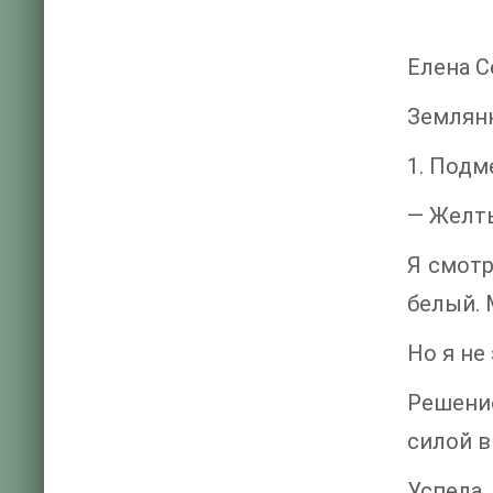
Елена С
Землянк
1. Подм
— Желты
Я смотр
белый. 
Но я не
Решение
силой 
Успела.