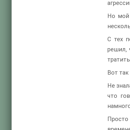
агресси
Но мой
несколь
С тех 
решил, 
тратить
Вот так
Не знал
что го
намного
Просто 
времене