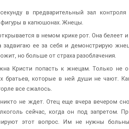
 секунду в предварительный зал контрол
фигуры в капюшонах. Жнецы.
открывается в немом крике рот. Она белеет и
а задвигаю ее за себя и демонстрирую жне
ожит, но больше от страха разоблачения.
жна Кристи попасть к жнецам. Только не он
х братьев, которые в ней души не чают. Ка
горле все сжалось.
никто не ждет. Отец еще вчера вечером сно
алкоголь сейчас, когда он под запретом. П
лируют этот вопрос. Им не нужны больны