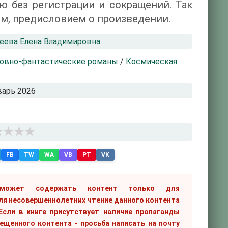
ю без регистрации и сокращений. Так
м, предисловием о произведении.
еева Елена Владимировна
овно-фантастические романы
/
Космическая
варь 2026
FB
TW
WA
VB
PT
VK
 может содержать контент только для
ля несовершеннолетних чтение данного контента
сли в книге присутствует наличие пропаганды
рещенного контента - просьба написать на почту