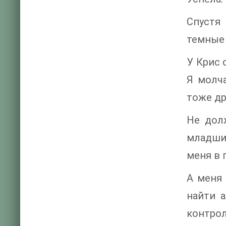
Спустя
темные 
У Крис 
Я молч
тоже др
Не дол
младши
меня в 
А меня 
найти 
контро