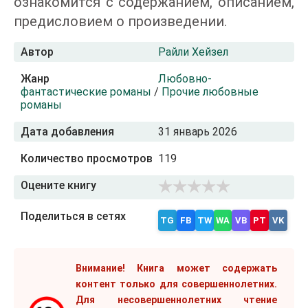
ознакомится с содержанием, описанием,
предисловием о произведении.
Автор
Райли Хейзел
Жанр
Любовно-
фантастические романы
/
Прочие любовные
романы
Дата добавления
31 январь 2026
Количество просмотров
119
Оцените книгу
Поделиться в сетях
TG
FB
TW
WA
VB
PT
VK
Внимание! Книга может содержать
контент только для совершеннолетних.
Для несовершеннолетних чтение