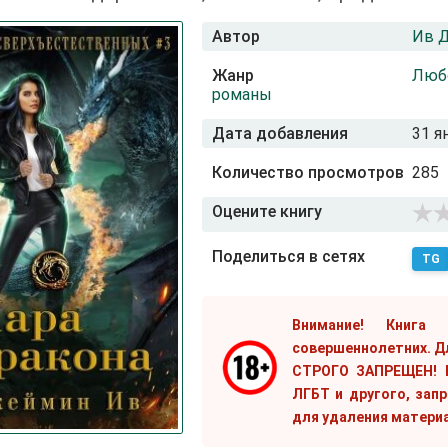
Автор
Ив 
Жанр
Люб
романы
Дата добавления
31 я
Количество просмотров
285
Оцените книгу
Поделиться в сетях
TG
Внимание! Книга
совершеннолетних. Д
СТРОГО ЗАПРЕЩЕН! Е
ЛГБТ и другого, зап
для удаления матери