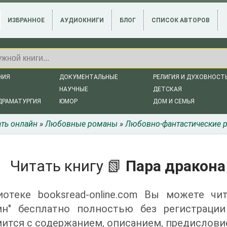
ИЗБРАННОЕ
АУДИОКНИГИ
БЛОГ
СПИСОК АВТОРОВ
НИЯ
ДОКУМЕНТАЛЬНЫЕ
РЕЛИГИЯ И ДУХОВНОСТ
НАУЧНЫЕ
ДЕТСКАЯ
ДРАМАТУРГИЯ
ЮМОР
ДОМ И СЕМЬЯ
ать онлайн
»
Любовные романы
»
Любовно-фантастические 
Читать книгу 📗
Пара дракона
иотеке booksread-online.com Вы можете чи
н" бесплатно полностью без регистраци
ится с содержанием, описанием, предислови