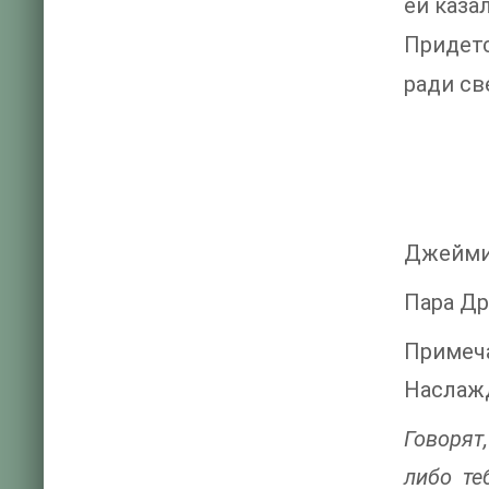
ей казал
Придет
ради св
Джейми
Пара Др
Примеч
Наслаж
Говорят
либо те