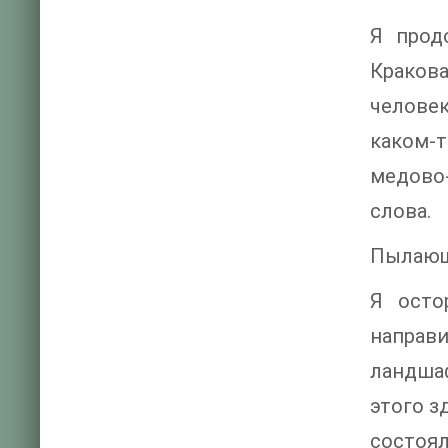
Я прод
Кракова
человек
каком-т
медово-
слова.
Пылающ
Я осто
направ
ландша
этого з
состоял