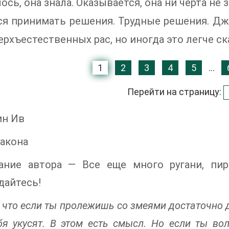
ось, она знала. Оказывается, она ни черта не з
ся принимать решения. Трудные решения. Дж
ерхъестественных рас, но иногда это легче ск
1
2
3
4
5
...
Перейти на страницу:
н Ив
акона
ание автора — Все еще много ругани, пир
дайтесь!
, что если ты пролежишь со змеями достаточно 
бя укусят. В этом есть смысл. Но если ты во