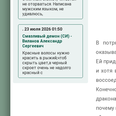
не оторваться. Написана
мужским языком, не
удивлюсь,
. 23 июля 2026 01:50
Смазливый демон (СИ) -
Виланов Александр
В потр
Сергеевич
оказыва
Красные волосы нужно
красить в рыжий,чтоб
Ей прид
скрыть цвет,а черный
скроет очень не надолго
и хотя 
красный с
воссоед
Конечно
дракона
почему 