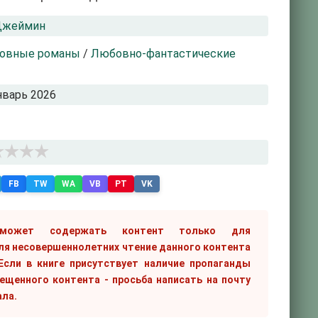
Джеймин
овные романы
/
Любовно-фантастические
нварь 2026
FB
TW
WA
VB
PT
VK
 может содержать контент только для
ля несовершеннолетних чтение данного контента
сли в книге присутствует наличие пропаганды
рещенного контента - просьба написать на почту
ала.