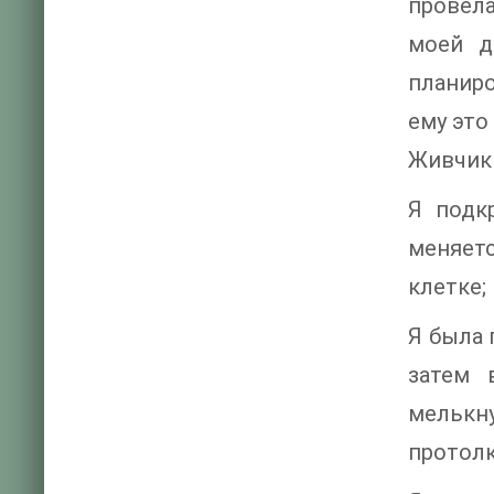
провела
моей д
планиро
ему это
Живчик 
Я подк
меняетс
клетке;
Я была 
затем 
мелькн
протолк