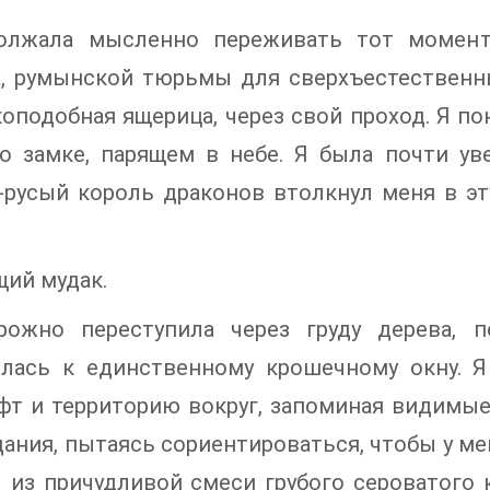
олжала мысленно переживать тот момент
, румынской тюрьмы для сверхъестественны
оподобная ящерица, через свой проход. Я по
о замке, парящем в небе. Я была почти ув
русый король драконов втолкнул меня в эту
ий мудак.
рожно переступила через груду дерева, 
илась к единственному крошечному окну. Я
фт и территорию вокруг, запоминая видимые
дания, пытаясь сориентироваться, чтобы у ме
 из причудливой смеси грубого сероватого 