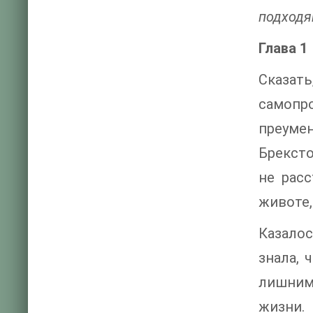
подходя
Глава 1
Сказат
самопр
преумен
Брексто
не рас
животе,
Казалос
знала, 
лишним
жизни.