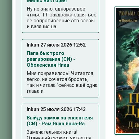
Миллс Виктория
Ну не знаю, одноразовое
чтиво. ГГ раздражающая, все
ее сопротивление это слезы
и валяние на
Inkun 27 июля 2026 12:52
Папа быстрого
реагирования (СИ) -
Оболенская Ника
3
4
5
Мне понравилось! Читается
легко, не хочется бросать,
так и читала "сейчас ещё одна
глава и
Inkun 25 июля 2026 17:43
Выйду замуж за спасателя
(СИ) - Рам Янка Янка-Ra
Замечательная книга!
Отличный сюжет, читается -