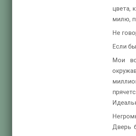
цвета, 
милю, п
Не гово
Если бы
Мои во
окружав
миллио
прячетс
Идеальн
Негромк
Дверь б