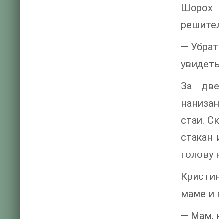
Шорох 
решител
— Убрат
увидеть
За две
наниза
стаи. С
стакан 
голову 
Кристин
маме и 
— Мам, 