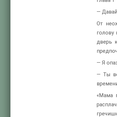
Глава 1
— Давай
От нео
голову 
дверь к
предпоч
— Я опа
— Ты в
времени
«Мама 
распла
гречишн