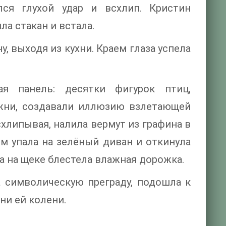
ся глухой удар и всхлип. Кристин
ла стакан и встала.
, выходя из кухни. Краем глаза успела
я панель: десятки фигурок птиц,
ржни, создавали иллюзию взлетающей
схлипывая, налила вермут из графина в
ом упала на зелёный диван и откинула
ка на щеке блестела влажная дорожка.
ла символическую преграду, подошла к
ни ей колени.