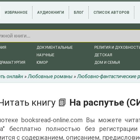
ИЗБРАННОЕ
АУДИОКНИГИ
БЛОГ
СПИСОК АВТОРОВ
НИЯ
ДОКУМЕНТАЛЬНЫЕ
РЕЛИГИЯ И ДУХОВНОСТ
НАУЧНЫЕ
ДЕТСКАЯ
ДРАМАТУРГИЯ
ЮМОР
ДОМ И СЕМЬЯ
ать онлайн
»
Любовные романы
»
Любовно-фантастические 
Читать книгу 📗
На распутье (С
отеке booksread-online.com Вы можете чита
а" бесплатно полностью без регистраци
ится с содержанием, описанием, предислови