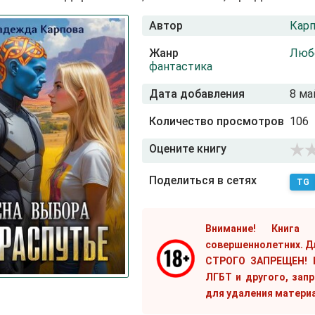
Автор
Кар
Жанр
Люб
фантастика
Дата добавления
8 ма
Количество просмотров
106
Оцените книгу
Поделиться в сетях
TG
Внимание! Книга
совершеннолетних. Д
СТРОГО ЗАПРЕЩЕН! Е
ЛГБТ и другого, зап
для удаления матери