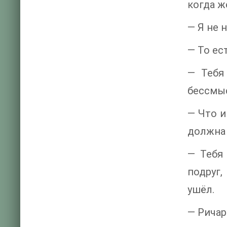
когда ж
— Я не 
— То ес
— Тебя
бессмыс
— Что и
должна 
— Тебя 
подруг,
ушёл.
— Ричар