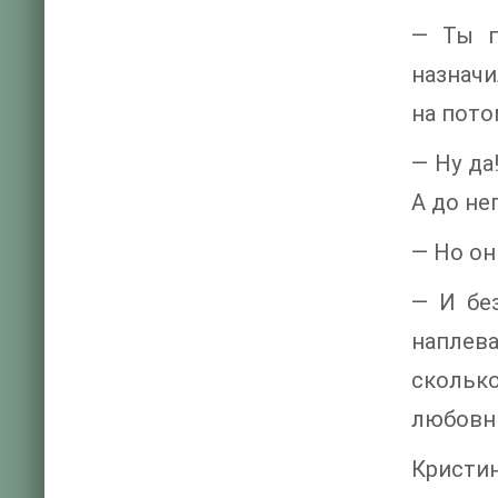
— Ты п
назначи
на пото
— Ну да
А до не
— Но он
— И бе
наплев
скольк
любовни
Кристин