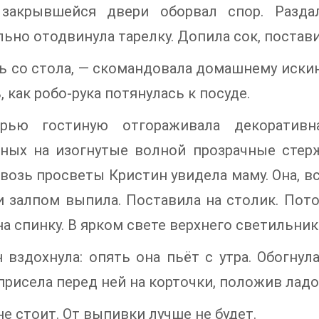
закрывшейся двери оборвал спор. Раздал
ьно отодвинула тарелку. Допила сок, постави
ь со стола, — скомандовала домашнему искину
, как робо-рука потянулась к посуде.
рью гостиную отгораживала декоративна
нных на изогнутые волной прозрачные сте
квозь просветы Кристин увидела маму. Она, в
и залпом выпила. Поставила на столик. Пот
на спинку. В ярком свете верхнего светильни
 вздохнула: опять она пьёт с утра. Обогну
присела перед ней на корточки, положив ладо
не стоит. От выпивки лучше не будет.