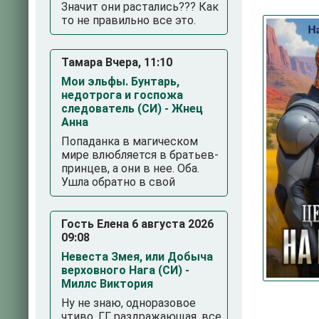
Значит они растались??? Как
то не правильно все это.
Тамара Вчера, 11:10
Мои эльфы. Бунтарь,
недотрога и госпожа
следователь (СИ) - Жнец
Анна
Попаданка в магическом
3
4
5
мире влюбляется в братьев-
принцев, а они в нее. Оба.
Ушла обратно в свой
Гость Елена 6 августа 2026
09:08
Невеста Змея, или Добыча
верховного Нага (СИ) -
Миллс Виктория
Ну не знаю, одноразовое
чтиво. ГГ раздражающая, все