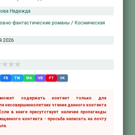
пова Надежда
овно-фантастические романы
/
Космическая
й 2026
FB
TW
WA
VB
PT
VK
 может содержать контент только для
ля несовершеннолетних чтение данного контента
сли в книге присутствует наличие пропаганды
рещенного контента - просьба написать на почту
ала.