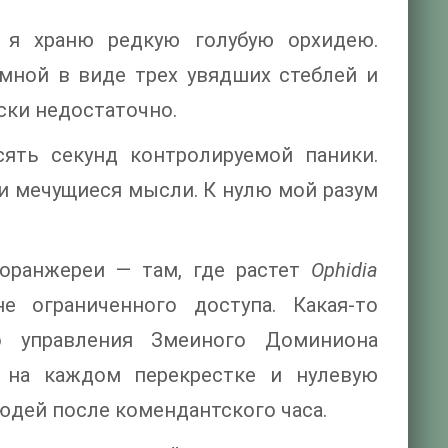
 я храню редкую голубую орхидею.
 мной в виде трех увядших стеблей и
ски недостаточно.
сять секунд контролируемой паники.
ои мечущиеся мысли. К нулю мой разум
 оранжереи — там, где растет
Ophidia
 ограниченного доступа. Какая-то
о управления Змеиного Доминиона
у на каждом перекрестке и нулевую
дей после комендантского часа.