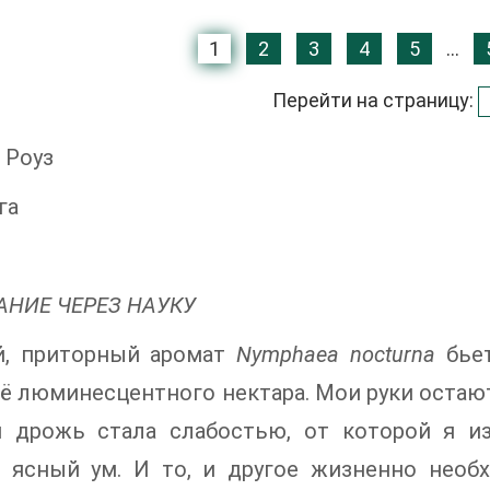
1
2
3
4
5
...
Перейти на страницу:
 Роуз
га
НИЕ ЧЕРЕЗ НАУКУ
й, приторный аромат
Nymphaea nocturna
бьет
ё люминесцентного нектара. Мои руки оста
м дрожь стала слабостью, от которой я и
, ясный ум. И то, и другое жизненно нео