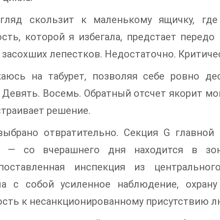
гляд скользит к маленькому ящичку, где
сть, которой я избегала, предстает передо
 засохших лепестков. Недостаточно. Критиче
каюсь на табурет, позволяя себе ровно де
 Девять. Восемь. Обратный отсчет якорит м
траивает решение.
выбрано отвратительно. Секция G главной
, — со вчерашнего дня находится в зоне
поставленная инспекция из центральног
ла с собой усиленное наблюдение, охран
сть к несанкционированному присутствию лю