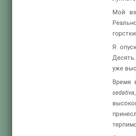
Мой вз
Реально
горстки
Я опус
Десять.
уже выс
Время 
sedativa
высоко
принес
терпимо