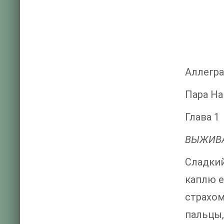
Аллегра
Пара На
Глава 1
ВЫЖИВА
Сладки
каплю е
страхо
пальцы