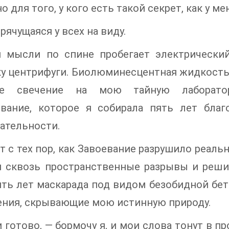
 для того, у кого есть такой секрет, как у ме
прячущаяся у всех на виду.
й мысли по спине пробегает электрически
у центрифуги. Биолюминесцентная жидкость
ое свечение на мою тайную лаборатор
ование, которое я собирала пять лет бла
ательности.
т с тех пор, как Завоевание разрушило реальн
и сквозь пространственные разрывы и реш
ять лет маскарада под видом безобидной бет
ния, скрывающие мою истинную природу.
 готово, — бормочу я, и мои слова тонут в п