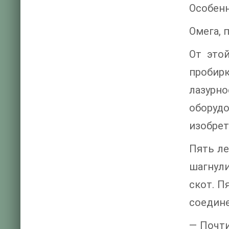
Особенно
Омега, 
От это
пробирк
лазурн
оборуд
изобрет
Пять ле
шагнул
скот. П
соедине
— Почти