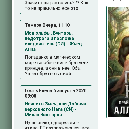
Значит они растались??? Как
то не правильно все это.
Тамара Вчера, 11:10
Мои эльфы. Бунтарь,
недотрога и госпожа
следователь (СИ) - Жнец
Анна
Попаданка в магическом
3
4
5
мире влюбляется в братьев-
принцев, а они в нее. Оба.
Ушла обратно в свой
Гость Елена 6 августа 2026
09:08
Невеста Змея, или Добыча
верховного Нага (СИ) -
Миллс Виктория
Ну не знаю, одноразовое
чтиво. ГГ раздражающая, все