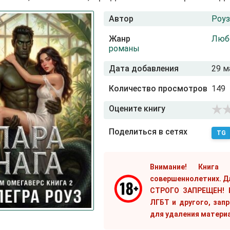
Автор
Роуз
Жанр
Люб
романы
Дата добавления
29 м
Количество просмотров
149
Оцените книгу
Поделиться в сетях
TG
Внимание! Книга
совершеннолетних. Д
СТРОГО ЗАПРЕЩЕН! Е
ЛГБТ и другого, зап
для удаления матери