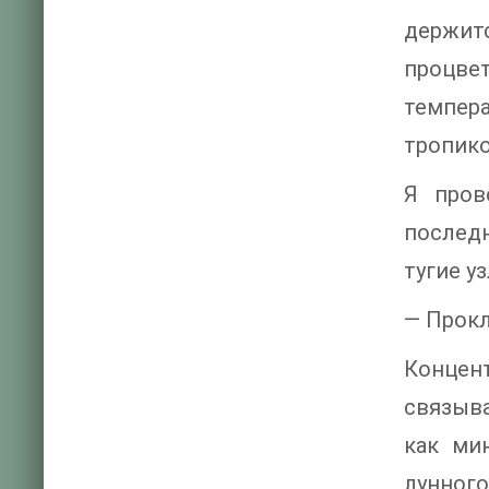
держит
процве
темпера
тропико
Я пров
последн
тугие у
— Прокл
Конце
связыва
как ми
лунного