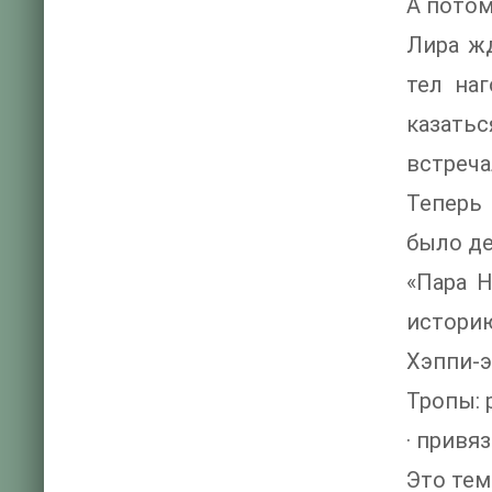
А потом
Лира ж
тел на
казатьс
встреча
Теперь 
было де
«Пара Н
истори
Хэппи-э
Тропы: 
· привя
Это тем