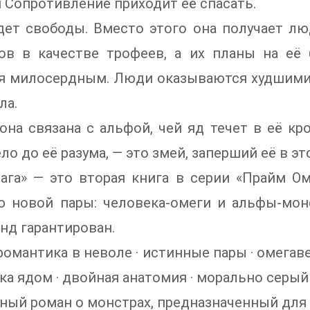
 Сопротивление приходит её спасать.
дет свободы. Вместо этого она получает лю
гов в качестве трофеев, а их планы на е
я милосердным. Люди оказываются худшими 
ла.
она связана с альфой, чей яд течет в её кр
ло до её разума, — это змей, заперший её в эт
ага» — это вторая книга в серии «Прайм Ом
ю новой пары: человека-омеги и альфы-мон
нд гарантирован.
романтика в неволе · истинные пары · омегаве
зка ядом · двойная анатомия · морально серый 
ный роман о монстрах, предназначенный для 