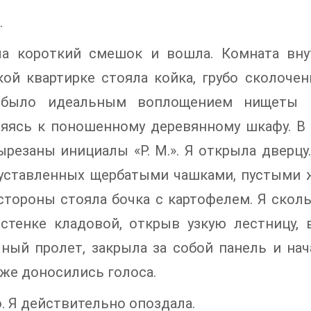
.
ла короткий смешок и вошла. Комната вн
ой квартирке стояла койка, грубо сколоче
было идеальным воплощением нищеты и 
ляясь к поношенному деревянному шкафу. В 
ырезаны инициалы «Р. М.». Я открыла дверцу
уставленных щербатыми чашками, пустыми ж
стороны стояла бочка с картофелем. Я сколь
 стенке кладовой, открыв узкую лестницу,
ный пролет, закрыла за собой панель и нача
уже доносились голоса.
. Я действительно опоздала.