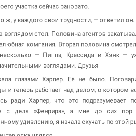
оего участка сейчас рановато.
то ж, у каждого свои трудности, — ответил он.
а взглядом стол. Половина агентов закатывал
любная компания. Вторая половина смотрел
несколько — Пиппа, Крессида и Хэнк — у
ачительными взглядами. Друзья.
кала глазами Харпер. Её не было. Поговар
ы и теперь работает над делом, о котором вс
ась ради Харпер, что это подразумевает 
в с дела «Фенрира», а мне до сих пор 
нному удивлению, я начала скучать по этой р
антер откашлялся.