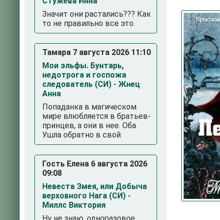
Стужева Инна
Значит они растались??? Как
то не правильно все это.
Тамара 7 августа 2026 11:10
Мои эльфы. Бунтарь,
недотрога и госпожа
следователь (СИ) - Жнец
Анна
3
4
5
Попаданка в магическом
мире влюбляется в братьев-
принцев, а они в нее. Оба.
Ушла обратно в свой
Гость Елена 6 августа 2026
09:08
Невеста Змея, или Добыча
верховного Нага (СИ) -
Миллс Виктория
Ну не знаю, одноразовое