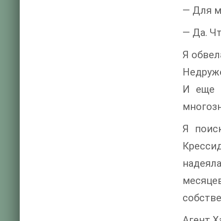
— Для м
— Да. Ч
Я обвел
Недруже
И еще 
многозн
Я поис
Крессид
надеял
месяце
собстве
Агент Х