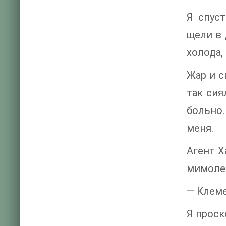
Я спус
щели в 
холода,
Жар и с
так сия
больно
меня.
Агент Х
мимоле
— Клеме
Я проск