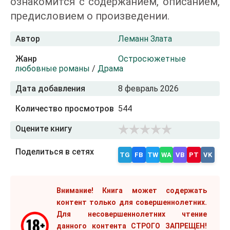
ознакомится с содержанием, описанием,
предисловием о произведении.
Автор
Леманн Злата
Жанр
Остросюжетные
любовные романы
/
Драма
Дата добавления
8 февраль 2026
Количество просмотров
544
Оцените книгу
Поделиться в сетях
TG
FB
TW
WA
VB
PT
VK
Внимание! Книга может содержать
контент только для совершеннолетних.
Для несовершеннолетних чтение
данного контента СТРОГО ЗАПРЕЩЕН!