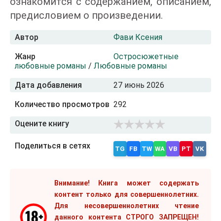
ознакомится с содержанием, описанием,
предисловием о произведении.
Автор
Фави Ксения
Жанр
Остросюжетные
любовные романы
/
Любовные романы
Дата добавления
27 июнь 2026
Количество просмотров
292
Оцените книгу
Поделиться в сетях
TG
FB
TW
WA
VB
PT
VK
Внимание! Книга может содержать
контент только для совершеннолетних.
Для несовершеннолетних чтение
данного контента СТРОГО ЗАПРЕЩЕН!