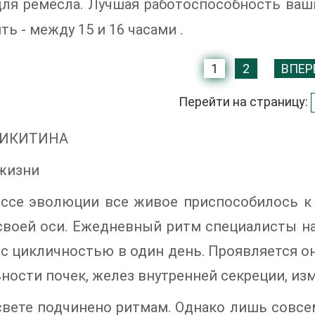
ля ремесла. Лучшая работоспособность ваши
ть - между 15 и 16 часами .
1
2
ВПЕР
Перейти на страницу:
НИКИТИНА
жизни
ессе эволюции все живое приспособилось к
 своей оси. Ежедневный ритм специалисты н
 с цикличностью в один день. Проявляется о
ности почек, желез внутренней секреции, из
свете подчинено ритмам. Однако лишь совсе