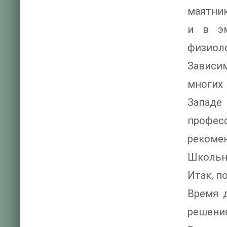
маятник
и в эм
физиоло
Зависи
многих 
Западе
професс
рекомен
Школьни
Итак, п
Время 
решения