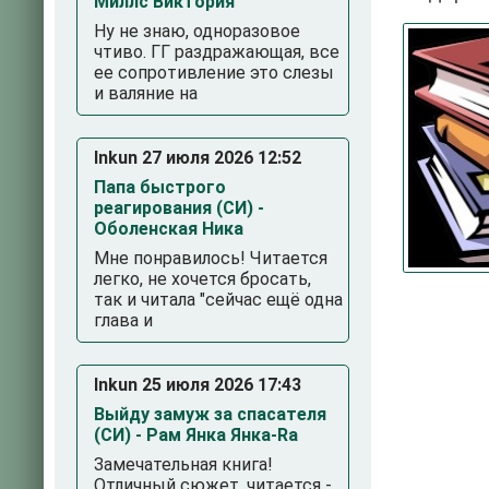
Миллс Виктория
Ну не знаю, одноразовое
чтиво. ГГ раздражающая, все
ее сопротивление это слезы
и валяние на
Inkun 27 июля 2026 12:52
Папа быстрого
реагирования (СИ) -
3
4
5
Оболенская Ника
Мне понравилось! Читается
легко, не хочется бросать,
так и читала "сейчас ещё одна
глава и
Inkun 25 июля 2026 17:43
Выйду замуж за спасателя
(СИ) - Рам Янка Янка-Ra
Замечательная книга!
Отличный сюжет, читается -