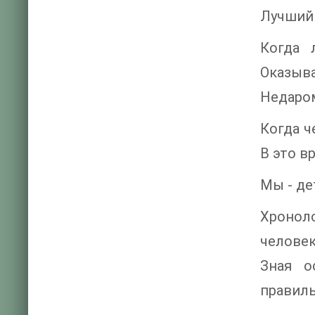
Лучший 
Когда 
Оказыва
Недаром
Когда ч
В это в
Мы - де
Хронол
человек
Зная о
правиль