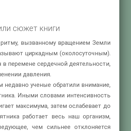
или сюжет книги
 ритму, вызванному вращением Земли
азывают циркадным (околосуточным).
н в перемене сердечной деятельности,
менении давления.
м недавно ученые обратили внимание,
тника. Иными словами интенсивность
игает максимума, затем ослабевает до
ятника работает весь наш организм,
ледующее, чем сильнее отклоняется