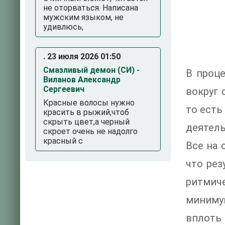
не оторваться. Написана
мужским языком, не
удивлюсь,
. 23 июля 2026 01:50
Смазливый демон (СИ) -
В проц
Виланов Александр
Сергеевич
вокруг
Красные волосы нужно
то есть
красить в рыжий,чтоб
скрыть цвет,а черный
деятель
скроет очень не надолго
красный с
Все на 
что ре
ритмиче
миниму
вплоть