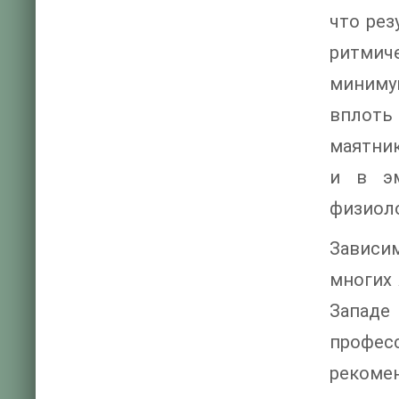
что ре
ритмиче
миниму
вплоть
маятник
и в эм
физиоло
Зависи
многих 
Западе
професс
рекомен