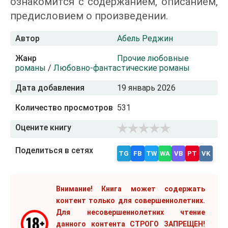
ознакомится с содержанием, описанием,
предисловием о произведении.
Автор
Абель Реджин
Жанр
Прочие любовные
романы
/
Любовно-фантастические романы
Дата добавления
19 январь 2026
Количество просмотров
531
Оцените книгу
Поделиться в сетях
TG
FB
TW
WA
VB
PT
VK
Внимание! Книга может содержать
контент только для совершеннолетних.
Для несовершеннолетних чтение
данного контента СТРОГО ЗАПРЕЩЕН!