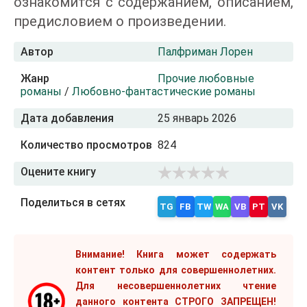
ознакомится с содержанием, описанием,
предисловием о произведении.
Автор
Палфриман Лорен
Жанр
Прочие любовные
романы
/
Любовно-фантастические романы
Дата добавления
25 январь 2026
Количество просмотров
824
Оцените книгу
Поделиться в сетях
TG
FB
TW
WA
VB
PT
VK
Внимание! Книга может содержать
контент только для совершеннолетних.
Для несовершеннолетних чтение
данного контента СТРОГО ЗАПРЕЩЕН!