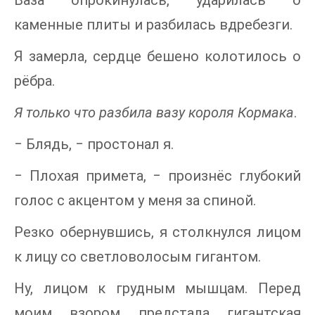
Ваза опрокинулась, ударилась о
каменные плиты и разбилась вдребезги.
Я замерла, сердце бешено колотилось о
рёбра.
Я только что разбила вазу короля Кормака
.
‒ Блядь, ‒ простонал я.
‒ Плохая примета, ‒ произнёс глубокий
голос с акцентом у меня за спиной.
Резко обернувшись, я столкнулся лицом
к лицу со светловолосым гигантом.
Ну, лицом к грудным мышцам. Перед
моим взором предстала гигантская