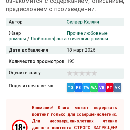
ознакомится с содержанием, описанием,
предисловием о произведении.
Автор
Силвер Каллия
Жанр
Прочие любовные
романы
/
Любовно-фантастические романы
Дата добавления
18 март 2026
Количество просмотров
195
Оцените книгу
Поделиться в сетях
TG
FB
TW
WA
VB
PT
VK
Внимание! Книга может содержать
контент только для совершеннолетних.
Для несовершеннолетних чтение
данного контента СТРОГО ЗАПРЕЩЕН!